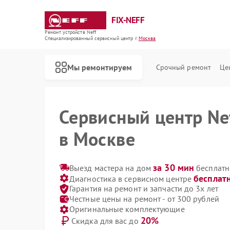
FIX-NEFF
Ремонт устройств Neff
Специализированный cервисный центр г.
Москва
Мы ремонтируем
Срочный ремонт
Це
Сервисный центр Ne
в Москве
за 30 мин
Выезд мастера на дом
бесплатн
бесплат
Диагностика в сервисном центре
Гарантия на ремонт и запчасти до 3х лет
Честные цены на ремонт - от 300 рублей
Оригинальные комплектующие
20%
Скидка для вас до
Ремонт стиральных машин Neff
Ремонт посудомоечных машин Neff
Ремонт варочных панелей Neff
Ремонт микроволновых печей Neff