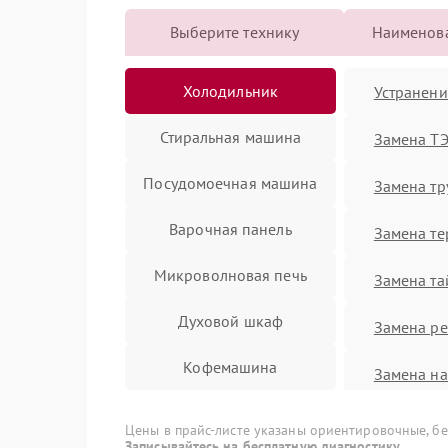
Выберите технику
Наименова
Холодильник
Устранени
Стиральная машина
Замена Т
Посудомоечная машина
Замена т
Варочная панель
Замена те
Микроволновая печь
Замена та
Духовой шкаф
Замена ре
Кофемашина
Замена на
Вытяжка
Замена фи
Цены в прайс-листе указаны ориентировочные, без
Записывайтесь на бесплатную диагностику.