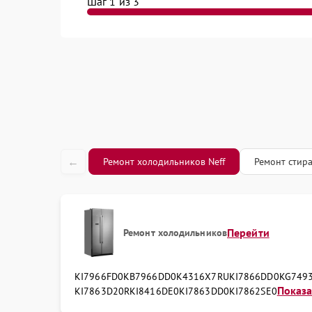
Шаг 1 из 3
←
Ремонт холодильников Neff
Ремонт стир
Перейти
Ремонт холодильников
KI7966FD0
KB7966DD0
K4316X7RU
KI7866DD0
KG749
Показат
KI7863D20R
KI8416DE0
KI7863DD0
KI7862SE0