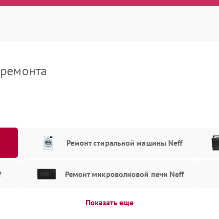
мена датчика
50 мин
1 год
уры
а дренажной системы
90 мин
1 год
 ремонта
Ремонт стиральной машины Neff
f
Ремонт микроволновой печи Neff
Показать еще