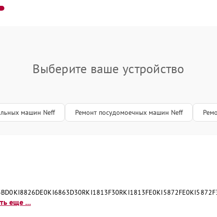
Выберите ваше устройство
альных машин Neff
Ремонт посудомоечных машин Neff
Ремо
3BD0
KI8826DE0
KI6863D30R
KI1813F30R
KI1813FE0
KI5872FE0
KI5872F
ь еще ...