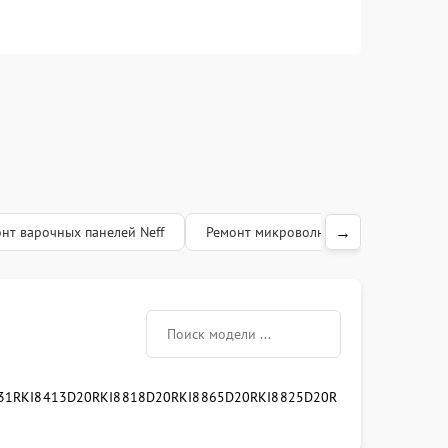
→
нт варочных панелей Neff
Ремонт микроволновых печей Neff
31R
KI8413D20R
KI8818D20R
KI8865D20R
KI8825D20R