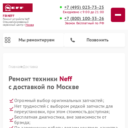
+7 (495) 023-73-25
Ежедневно с 9:00 до 21:00
FIX-NEFF
+7 (800) 100-33-26
Ремонт устройств Neff
Специализированный
Звонок бесплатный по РФ
cервисный центр г.
Москва
Мы ремонтируем
Позвонить
Главная
Доставка
Ремонт техники
Neff
с доставкой по Москве
Огромный выбор оригинальных запчастей;
Нет трудностей с выбором редкой запчасти для
переустановки, при этом стоимость доступная;
Бесплатная диагностика, вне зависимости от
Ремонт посудомоечных машин Neff
Ремонт микроволновых печей Neff
брэнда;
По завершении работы делаем контроль качества.