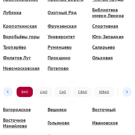
Библиотека
Лубянка
Охотный Ряд
имени Ленина
Кропоткинская
Фрунзенская
Спортивная
Воробьёвы горы
Университет
Юго-Западная
Тропарёво
Румянцево
Саларьево
Филатов Луг
Прокшино
Ольховая
Новомосковская
Потапово
ВАО
ЦАО
САО
СВАО
ЮВАО
ЮАО
Богородское
Вешняки
Восточный
Восточное
Гольяново
Ивановское
Измайлово