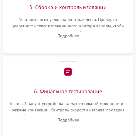
5. Сборка и контроль изоляции
Установка всех узлов на штатные места. Проверка
целостности теплоизоляционного контура камеры, чтобы
исключить перегрев кухонной мебели и потерю тепла.
Подробнее
Надежная фиксация клемм и сборка корпуса шкафа.
6. Финальное тестирование
Тестовый запуск устройства на максимальной мощности и в
режиме конвекции. Контроль скорости нагрева, проверка
срабатывания термостата при достижении заданной
Подробнее
температуры и тест на отсутствие утечек тока.