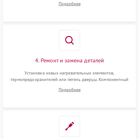
Подробнее
переключателя режимов и мотора конвекции.
4. Ремонт и замена деталей
Установка новых нагревательных элементов,
термопредохранителей или петель дверцы. Компонентный
ремонт электронного модуля управления, замена
Подробнее
выгоревших реле, восстановление контактов и замена
уплотнителя.