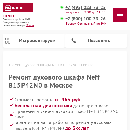
+7 (495) 023-73-25
Ежедневно с 9:00 до 21:00
FIX-NEFF
+7 (800) 100-33-26
Ремонт устройств Neff
Специализированный
Звонок бесплатный по РФ
cервисный центр г.
Москва
Мы ремонтируем
Позвонить
оскве
Ремонт духового шкафа Neff B15P42N0 в Москве
Ремонт духового шкафа Neff
B15P42N0 в Москве
от 465 руб.
Стоимость ремонта
Бесплатная диагностика
даже при отказе
Привезем и увезем духовой шкаф Neff B15P42N0
сами
Ремонт посудомоечных машин Neff
Ремонт микроволновых печей Neff
Гарантия на наши работы по ремонту духовых
до 3-х лет
шкафов Neff B15P42N0