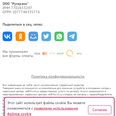
ООО "Русервис"
ИНН 7702633247
ОГРН 1077746335776
Поделиться в соц. сетях:
Мы принимаем
все формы оплаты
Политика конфиденциальности
Вся информация на сайте носит исключительно справочный характер.
Товарные знаки используются исключительно для описания устройств, в отношении которых
сервисные центры neff-fixim.ru предоставляют услуги по ремонту. Услуги оказываются в
неавторизованных сервисных центрах neff-fixim.ru, которые не связаны с правообладателями
товарных знаков или их официальными представителями.
Ремонт осуществляется для устройств, уже введенных в гражданский оборот в соответствии
Этот сайт использует файлы cookie. Вы можете
со статьей 1487 ГК РФ.
Использование товарных знаков не преследует цели индивидуализации услуг или введения
ознакомиться с
правилами использования
Согласен
потребителей в заблуждение, а служит для информирования о предоставляемых услугах по
файлов cookie
ремонту техники указанных брендов.