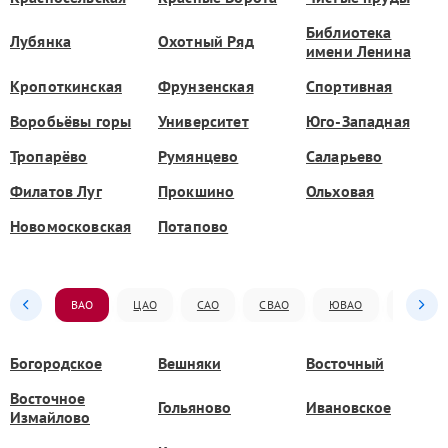
Библиотека
Лубянка
Охотный Ряд
имени Ленина
Кропоткинская
Фрунзенская
Спортивная
Воробьёвы горы
Университет
Юго-Западная
Тропарёво
Румянцево
Саларьево
Филатов Луг
Прокшино
Ольховая
Новомосковская
Потапово
ВАО
ЦАО
САО
СВАО
ЮВАО
ЮАО
Богородское
Вешняки
Восточный
Восточное
Гольяново
Ивановское
Измайлово