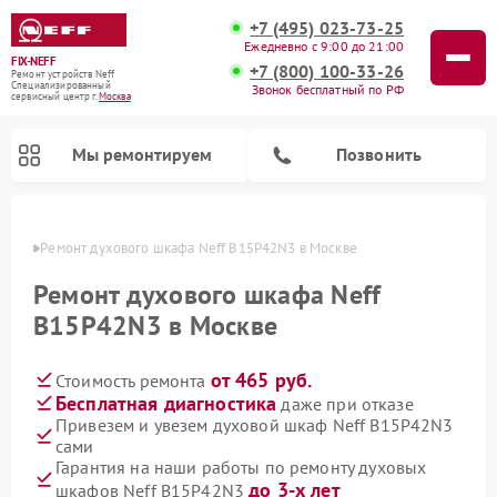
+7 (495) 023-73-25
Ежедневно с 9:00 до 21:00
FIX-NEFF
+7 (800) 100-33-26
Ремонт устройств Neff
Специализированный
Звонок бесплатный по РФ
cервисный центр г.
Москва
Мы ремонтируем
Позвонить
оскве
Ремонт духового шкафа Neff B15P42N3 в Москве
Ремонт духового шкафа Neff
B15P42N3 в Москве
от 465 руб.
Стоимость ремонта
Бесплатная диагностика
даже при отказе
Привезем и увезем духовой шкаф Neff B15P42N3
сами
Ремонт посудомоечных машин Neff
Ремонт микроволновых печей Neff
Гарантия на наши работы по ремонту духовых
до 3-х лет
шкафов Neff B15P42N3