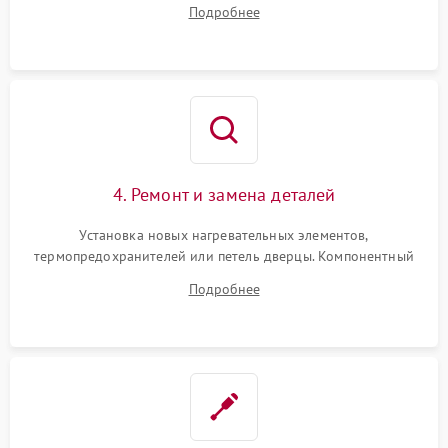
Подробнее
переключателя режимов и мотора конвекции.
4. Ремонт и замена деталей
Установка новых нагревательных элементов,
термопредохранителей или петель дверцы. Компонентный
ремонт электронного модуля управления, замена
Подробнее
выгоревших реле, восстановление контактов и замена
уплотнителя.