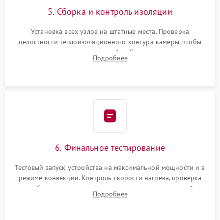
5. Сборка и контроль изоляции
Установка всех узлов на штатные места. Проверка
целостности теплоизоляционного контура камеры, чтобы
исключить перегрев кухонной мебели и потерю тепла.
Подробнее
Надежная фиксация клемм и сборка корпуса шкафа.
6. Финальное тестирование
Тестовый запуск устройства на максимальной мощности и в
режиме конвекции. Контроль скорости нагрева, проверка
срабатывания термостата при достижении заданной
Подробнее
температуры и тест на отсутствие утечек тока.