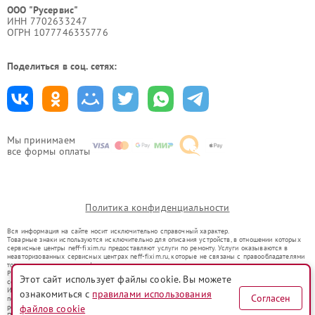
ООО "Русервис"
ИНН 7702633247
ОГРН 1077746335776
Поделиться в соц. сетях:
Мы принимаем
все формы оплаты
Политика конфиденциальности
Вся информация на сайте носит исключительно справочный характер.
Товарные знаки используются исключительно для описания устройств, в отношении которых
сервисные центры neff-fixim.ru предоставляют услуги по ремонту. Услуги оказываются в
неавторизованных сервисных центрах neff-fixim.ru, которые не связаны с правообладателями
товарных знаков или их официальными представителями.
Ремонт осуществляется для устройств, уже введенных в гражданский оборот в соответствии
Этот сайт использует файлы cookie. Вы можете
со статьей 1487 ГК РФ.
Использование товарных знаков не преследует цели индивидуализации услуг или введения
ознакомиться с
правилами использования
Согласен
потребителей в заблуждение, а служит для информирования о предоставляемых услугах по
файлов cookie
ремонту техники указанных брендов.