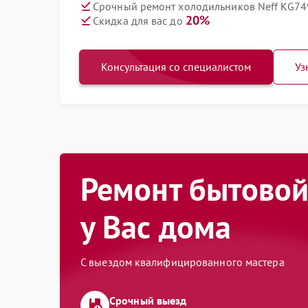
Срочный ремонт холодильников Neff KG74
20%
Скидка для вас до
Консультация со специалистом
Уз
Ремонт бытовой
у Вас дома
С выездом квалифицированного мастера
Срочный выезд