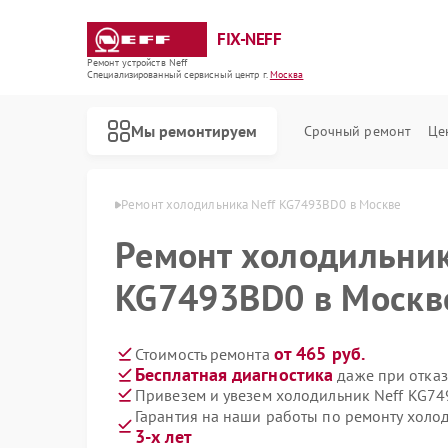
FIX-NEFF
Ремонт устройств Neff
Специализированный cервисный центр г.
Москва
Мы ремонтируем
Срочный ремонт
Це
ников Neff в Москве
Ремонт холодильника Neff KG7493BD0 в Москве
Ремонт холодильник
KG7493BD0 в Москв
от 465 руб.
Стоимость ремонта
Бесплатная диагностика
даже при отказ
Привезем и увезем холодильник Neff KG7
Гарантия на наши работы по ремонту хол
Ремонт стиральных машин Neff
Ремонт посудомоечных машин Neff
Ремонт варочных панелей Neff
Ремонт микроволновых печей Neff
3-х лет