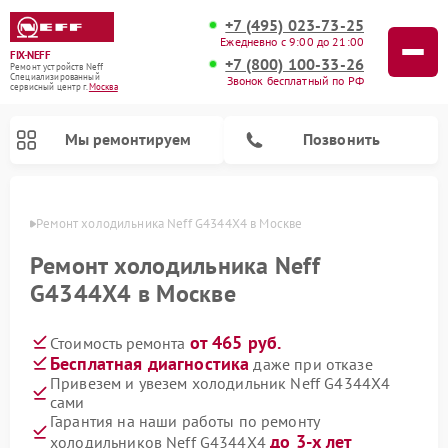
+7 (495) 023-73-25
Ежедневно с 9:00 до 21:00
FIX-NEFF
+7 (800) 100-33-26
Ремонт устройств Neff
Специализированный
Звонок бесплатный по РФ
cервисный центр г.
Москва
Мы ремонтируем
Позвонить
оскве
Ремонт холодильника Neff G4344X4 в Москве
Ремонт холодильника Neff
G4344X4 в Москве
от 465 руб.
Стоимость ремонта
Бесплатная диагностика
даже при отказе
Привезем и увезем холодильник Neff G4344X4
сами
Ремонт посудомоечных машин Neff
Ремонт микроволновых печей Neff
Гарантия на наши работы по ремонту
до 3-х лет
холодильников Neff G4344X4