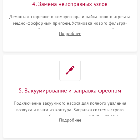
4. Замена неисправных узлов
Демонтаж сгоревшего компрессора и пайка нового агрегата
медно-фосфорным припоем. Установка нового фильтра-
осушителя. Замена изношенных вентиляторов обдува,
Подробнее
сломанных заслонок или поврежденных дверных петель.
5. Вакуумирование и заправка фреоном
Подключение вакуумного насоса для полного удаления
воздуха и влаги из контура. Заправка системы строго
дозированным объемом хладагента (R600a, R134a) по
Подробнее
электронным весам. Контроль рабочего давления в системе.