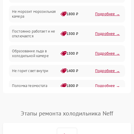
Не морозит морозильная
Дренаж
1800 ₽
Подробнее →
камера
Оттайка
Постоянно работает и не
1500 ₽
Подробнее →
отключается
Программное обеспечение
Образование льда в
1500 ₽
Подробнее →
холодильной камере
Не горит свет внутри
1400 ₽
Подробнее →
Поломка термостата
1800 ₽
Подробнее →
Не работает вентилятор
1800 ₽
Подробнее →
Этапы ремонта холодильника Neff
Поломка системы No Frost
2600 ₽
Подробнее →
Образование конденсата
1800 ₽
Подробнее →