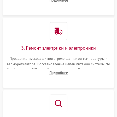
Подробнее
продувка капиллярной трубки для устранения засоров.
3. Ремонт электрики и электроники
Прозвонка пускозащитного реле, датчиков температуры и
терморегулятора. Восстановление цепей питания системы No
Frost, включая ТЭН оттайки и вентилятор. Ремонт или замена
Подробнее
платы управления при сбоях алгоритмов.