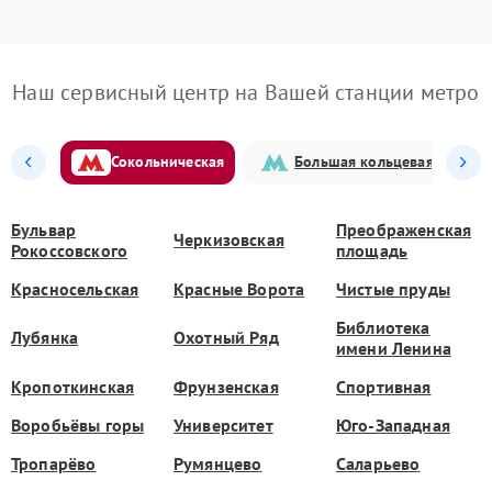
Наш сервисный центр на Вашей станции метро
Сокольническая
Большая кольцевая
Бульвар
Преображенская
Черкизовская
Рокоссовского
площадь
Красносельская
Красные Ворота
Чистые пруды
Библиотека
Лубянка
Охотный Ряд
имени Ленина
Кропоткинская
Фрунзенская
Спортивная
Воробьёвы горы
Университет
Юго-Западная
Тропарёво
Румянцево
Саларьево