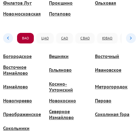
Филатов Луг
Прокшино
Ольховая
Новомосковская
Потапово
ВАО
ЦАО
САО
СВАО
ЮВАО
ЮАО
Богородское
Вешняки
Восточный
Восточное
Гольяново
Ивановское
Измайлово
Косино-
Измайлово
Метрогородок
Ухтомский
Новогиреево
Новокосино
Перово
Северное
Преображенское
Соколиная Гора
Измайлово
Сокольники