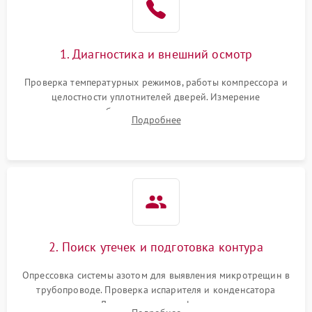
на стенках
Сбой в работе инвертора
2100 ₽
Подробнее →
1. Диагностика и внешний осмотр
Запах горелого при
2000 ₽
Подробнее →
Проверка температурных режимов, работы компрессора и
работе
целостности уплотнителей дверей. Измерение
сопротивления обмоток мотора, проверка термостата и
Не включается
Подробнее
1000 ₽
Подробнее →
считывание кодов ошибок с электронного дисплея.
холодильник
Проблемы с системой
автоматической
1800 ₽
Подробнее →
разморозки
2. Поиск утечек и подготовка контура
Опрессовка системы азотом для выявления микротрещин в
трубопроводе. Проверка испарителя и конденсатора
течеискателем. Демонтаж старого фильтра-осушителя и