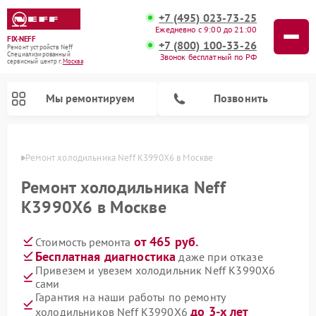
+7 (495) 023-73-25
Ежедневно с 9:00 до 21:00
FIX-NEFF
+7 (800) 100-33-26
Ремонт устройств Neff
Специализированный
Звонок бесплатный по РФ
cервисный центр г.
Москва
Мы ремонтируем
Позвонить
оскве
Ремонт холодильника Neff K3990X6 в Москве
Ремонт холодильника Neff
K3990X6 в Москве
от 465 руб.
Стоимость ремонта
Бесплатная диагностика
даже при отказе
Привезем и увезем холодильник Neff K3990X6
сами
Ремонт посудомоечных машин Neff
Ремонт микроволновых печей Neff
Гарантия на наши работы по ремонту
до 3-х лет
холодильников Neff K3990X6