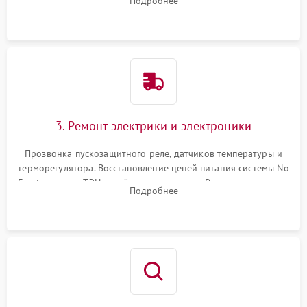
Подробнее
продувка капиллярной трубки для устранения засоров.
3. Ремонт электрики и электроники
Прозвонка пускозащитного реле, датчиков температуры и
терморегулятора. Восстановление цепей питания системы No
Frost, включая ТЭН оттайки и вентилятор. Ремонт или замена
Подробнее
платы управления при сбоях алгоритмов.