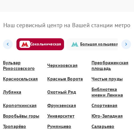
Наш сервисный центр на Вашей станции метро
Сокольническая
Большая кольцевая
Бульвар
Преображенская
Черкизовская
Рокоссовского
площадь
Красносельская
Красные Ворота
Чистые пруды
Библиотека
Лубянка
Охотный Ряд
имени Ленина
Кропоткинская
Фрунзенская
Спортивная
Воробьёвы горы
Университет
Юго-Западная
Тропарёво
Румянцево
Саларьево