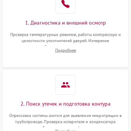
на стенках
Сбой в работе инвертора
2100 ₽
Подробнее →
1. Диагностика и внешний осмотр
Запах горелого при
2000 ₽
Подробнее →
Проверка температурных режимов, работы компрессора и
работе
целостности уплотнителей дверей. Измерение
сопротивления обмоток мотора, проверка термостата и
Не включается
Подробнее
1000 ₽
Подробнее →
считывание кодов ошибок с электронного дисплея.
холодильник
Проблемы с системой
автоматической
1800 ₽
Подробнее →
разморозки
2. Поиск утечек и подготовка контура
Опрессовка системы азотом для выявления микротрещин в
трубопроводе. Проверка испарителя и конденсатора
течеискателем. Демонтаж старого фильтра-осушителя и