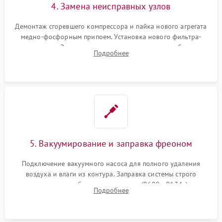
4. Замена неисправных узлов
Демонтаж сгоревшего компрессора и пайка нового агрегата
медно-фосфорным припоем. Установка нового фильтра-
осушителя. Замена изношенных вентиляторов обдува,
Подробнее
сломанных заслонок или поврежденных дверных петель.
5. Вакуумирование и заправка фреоном
Подключение вакуумного насоса для полного удаления
воздуха и влаги из контура. Заправка системы строго
дозированным объемом хладагента (R600a, R134a) по
Подробнее
электронным весам. Контроль рабочего давления в системе.