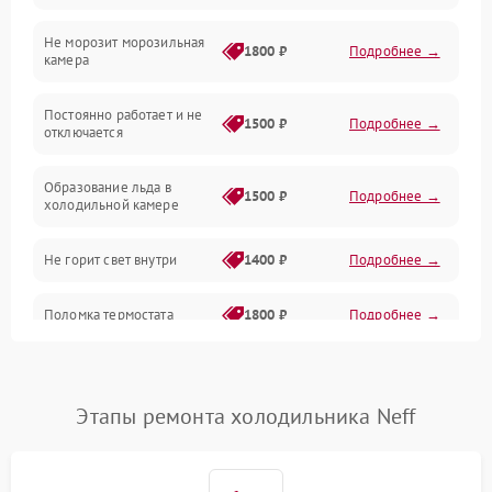
Не морозит морозильная
Дренаж
1800 ₽
Подробнее →
камера
Оттайка
Постоянно работает и не
1500 ₽
Подробнее →
отключается
Программное обеспечение
Образование льда в
1500 ₽
Подробнее →
холодильной камере
Не горит свет внутри
1400 ₽
Подробнее →
Поломка термостата
1800 ₽
Подробнее →
Не работает вентилятор
1800 ₽
Подробнее →
Этапы ремонта холодильника Neff
Поломка системы No Frost
2600 ₽
Подробнее →
Образование конденсата
1800 ₽
Подробнее →