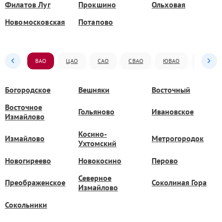
Филатов Луг
Прокшино
Ольховая
Новомосковская
Потапово
ВАО
ЦАО
САО
СВАО
ЮВАО
ЮАО
Богородское
Вешняки
Восточный
Восточное
Гольяново
Ивановское
Измайлово
Косино-
Измайлово
Метрогородок
Ухтомский
Новогиреево
Новокосино
Перово
Северное
Преображенское
Соколиная Гора
Измайлово
Сокольники