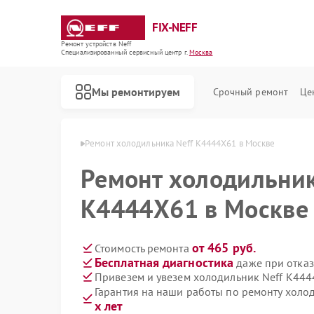
FIX-NEFF
Ремонт устройств Neff
Специализированный cервисный центр г.
Москва
Мы ремонтируем
Срочный ремонт
Це
ников Neff в Москве
Ремонт холодильника Neff K4444X61 в Москве
Ремонт холодильник
K4444X61 в Москве
от 465 руб.
Стоимость ремонта
Бесплатная диагностика
даже при отказ
Привезем и увезем холодильник Neff K44
Гарантия на наши работы по ремонту хол
Ремонт стиральных машин Neff
Ремонт посудомоечных машин Neff
Ремонт варочных панелей Neff
Ремонт микроволновых печей Neff
х лет