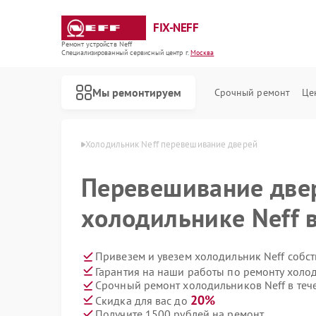
FIX-NEFF
Ремонт устройств Neff
Специализированный cервисный центр г.
Москва
Мы ремонтируем
Срочный ремонт
Це
ников Neff в Москве
Холодильник Neff перевешивание дверей
Перевешивание две
холодильнике Neff 
Привезем и увезем холодильник Neff собс
Гарантия на наши работы по ремонту холо
Срочный ремонт холодильников Neff в теч
Ремонт стиральных машин Neff
Ремонт посудомоечных машин Neff
Ремонт варочных панелей Neff
Ремонт микроволновых печей Neff
20%
Скидка для вас до
Получите 1500 рублей на ремонт