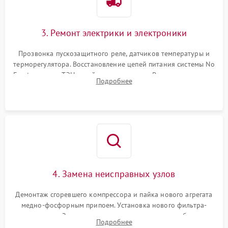
3. Ремонт электрики и электроники
Прозвонка пускозащитного реле, датчиков температуры и
терморегулятора. Восстановление цепей питания системы No
Frost, включая ТЭН оттайки и вентилятор. Ремонт или замена
Подробнее
платы управления при сбоях алгоритмов.
4. Замена неисправных узлов
Демонтаж сгоревшего компрессора и пайка нового агрегата
медно-фосфорным припоем. Установка нового фильтра-
осушителя. Замена изношенных вентиляторов обдува,
Подробнее
сломанных заслонок или поврежденных дверных петель.