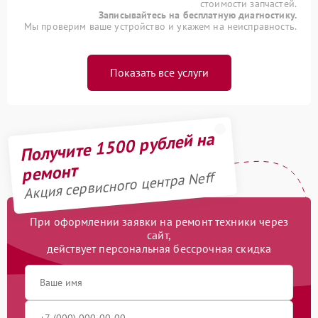
стоимости запчастей.
Записывайтесь на бесплатную диагностику.
Мы проверим ваше устройство и укажем на неисправность.
Показать все услуги
Получите 1500 рублей на
ремонт
Акция сервисного центра Neff
При оформлении заявки на ремонт техники через
сайт,
действует персональная бессрочная скидка