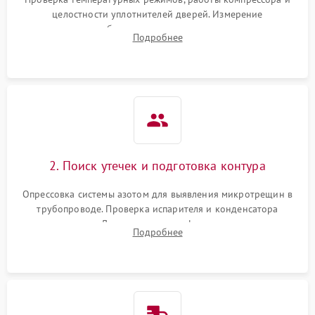
целостности уплотнителей дверей. Измерение
сопротивления обмоток мотора, проверка термостата и
Подробнее
считывание кодов ошибок с электронного дисплея.
2. Поиск утечек и подготовка контура
Опрессовка системы азотом для выявления микротрещин в
трубопроводе. Проверка испарителя и конденсатора
течеискателем. Демонтаж старого фильтра-осушителя и
Подробнее
продувка капиллярной трубки для устранения засоров.