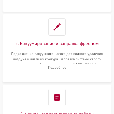
5. Вакуумирование и заправка фреоном
Подключение вакуумного насоса для полного удаления
воздуха и влаги из контура. Заправка системы строго
дозированным объемом хладагента (R600a, R134a) по
Подробнее
электронным весам. Контроль рабочего давления в системе.
6. Финальное тестирование работы