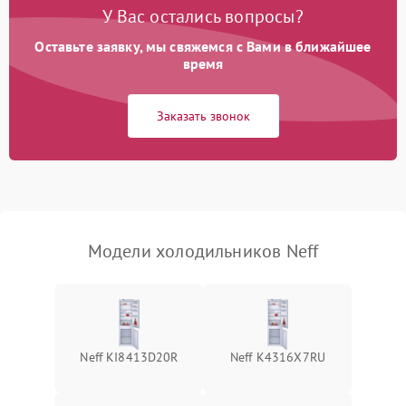
Поломка системы No Frost
2600 ₽
Подробнее →
У Вас остались вопросы?
Оставьте заявку, мы свяжемся с Вами в ближайшее
Образование конденсата
1800 ₽
Подробнее →
на стенках
время
Сбой в работе инвертора
2100 ₽
Подробнее →
Заказать звонок
Запах горелого при
2000 ₽
Подробнее →
работе
Не включается
1000 ₽
Подробнее →
холодильник
Модели холодильников Neff
Проблемы с системой
автоматической
1800 ₽
Подробнее →
разморозки
Neff KI8413D20R
Neff K4316X7RU