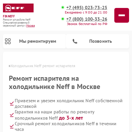
+7 (495) 023-73-25
Ежедневно с 9:00 до 21:00
FIX-NEFF
+7 (800) 100-33-26
Ремонт устройств Neff
Специализированный
Звонок бесплатный по РФ
cервисный центр г.
Москва
Мы ремонтируем
Позвонить
оскве
Холодильник Neff ремонт испарителя
Ремонт испарителя на
холодильнике Neff в Москве
Привезем и увезем холодильник Neff собственной
доставкой
Гарантия на наши работы по ремонту
до 3-х лет
холодильников Neff
Ремонт посудомоечных машин Neff
Ремонт микроволновых печей Neff
Срочный ремонт холодильников Neff в течении
часа