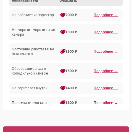
Неисправности
Стоимость
Механика
Не работает компрессор
2000 ₽
Подробнее →
Электропитание
Не морозит морозильная
Дренаж
1800 ₽
Подробнее →
камера
Оттайка
Постоянно работает и не
1500 ₽
Подробнее →
отключается
Программное обеспечение
Образование льда в
1500 ₽
Подробнее →
холодильной камере
Не горит свет внутри
1400 ₽
Подробнее →
Поломка термостата
1800 ₽
Подробнее →
Не работает вентилятор
1800 ₽
Подробнее →