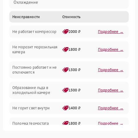
Охлаждение
Неисправности
Стоимость
Механика
Не работает компрессор
2000 ₽
Подробнее →
Электропитание
Не морозит морозильная
Дренаж
1800 ₽
Подробнее →
камера
Оттайка
Постоянно работает и не
1500 ₽
Подробнее →
отключается
Программное обеспечение
Образование льда в
1500 ₽
Подробнее →
холодильной камере
Не горит свет внутри
1400 ₽
Подробнее →
Поломка термостата
1800 ₽
Подробнее →