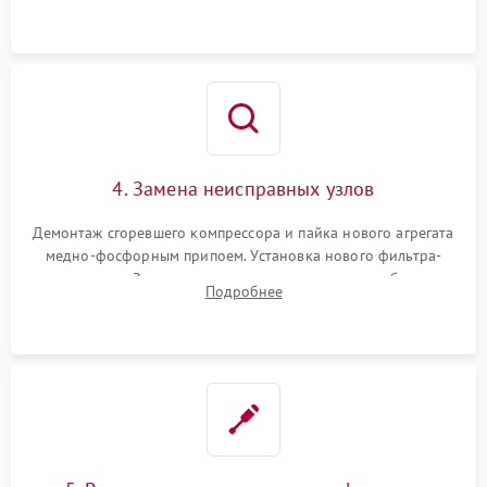
4. Замена неисправных узлов
Демонтаж сгоревшего компрессора и пайка нового агрегата
медно-фосфорным припоем. Установка нового фильтра-
осушителя. Замена изношенных вентиляторов обдува,
Подробнее
сломанных заслонок или поврежденных дверных петель.