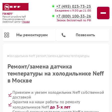
+7 (495) 023-73-25
Ежедневно с 9:00 до 21:00
FIX-NEFF
+7 (800) 100-33-26
Ремонт устройств Neff
Специализированный
Звонок бесплатный по РФ
cервисный центр г.
Москва
Мы ремонтируем
Позвонить
оскве
Холодильник Neff ремонт/замена датчика температуры
Ремонт/замена датчика
температуры на холодильнике Neff
в Москве
Привезем и увезем холодильник Neff собственной
доставкой
Гарантия на наши работы по ремонту
Ремонт посудомоечных машин Neff
Ремонт микроволновых печей Neff
до 3-х лет
холодильников Neff
Срочный ремонт холодильников Neff в течении