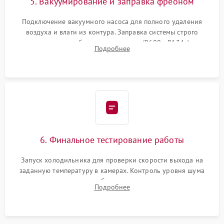
5. Вакуумирование и заправка фреоном
Подключение вакуумного насоса для полного удаления
воздуха и влаги из контура. Заправка системы строго
дозированным объемом хладагента (R600a, R134a) по
Подробнее
электронным весам. Контроль рабочего давления в системе.
6. Финальное тестирование работы
Запуск холодильника для проверки скорости выхода на
заданную температуру в камерах. Контроль уровня шума
компрессора, отсутствия обмерзания стенок и корректного
Подробнее
срабатывания системы автоматической оттайки.