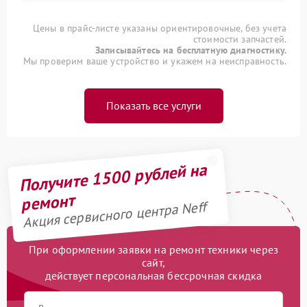
Цены в прайс-листе указаны ориентировочные, без учета
стоимости запчастей.
Записывайтесь на бесплатную диагностику.
Мы проверим ваше устройство и укажем на неисправность.
Показать все услуги
Получите 1500 рублей на
ремонт
Акция сервисного центра Neff
При оформлении заявки на ремонт техники через
сайт,
действует персональная бессрочная скидка