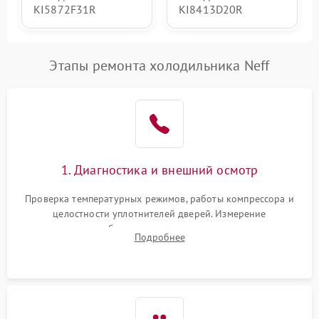
KI5872F31R
KI8413D20R
Этапы ремонта холодильника Neff
1. Диагностика и внешний осмотр
Проверка температурных режимов, работы компрессора и
целостности уплотнителей дверей. Измерение
сопротивления обмоток мотора, проверка термостата и
Подробнее
считывание кодов ошибок с электронного дисплея.