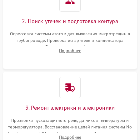
2. Поиск утечек и подготовка контура
Опрессовка системы азотом для выявления микротрещин в
трубопроводе. Проверка испарителя и конденсатора
течеискателем. Демонтаж старого фильтра-осушителя и
Подробнее
продувка капиллярной трубки для устранения засоров.
3. Ремонт электрики и электроники
Прозвонка пускозащитного реле, датчиков температуры и
терморегулятора. Восстановление цепей питания системы No
Frost, включая ТЭН оттайки и вентилятор. Ремонт или замена
Подробнее
платы управления при сбоях алгоритмов.