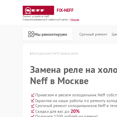
FIX-NEFF
Ремонт устройств Neff
Специализированный cервисный центр г.
Москва
Мы ремонтируем
Срочный ремонт
Це
ников Neff в Москве
Холодильник Neff замена реле
Замена реле на хол
Neff в Москве
Привезем и увезем холодильник Neff собс
Гарантия на наши работы по ремонту холо
Срочный ремонт холодильников Neff в теч
Ремонт стиральных машин Neff
Ремонт посудомоечных машин Neff
Ремонт варочных панелей Neff
Ремонт микроволновых печей Neff
20%
Скидка для вас до
Получите 1500 рублей на ремонт