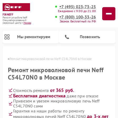
+7 (495) 023-73-25
Ежедневно с 9:00 до 21:00
FIX-NEFF
+7 (800) 100-33-26
Ремонт устройств Neff
Специализированный
Звонок бесплатный по РФ
cервисный центр г.
Москва
Мы ремонтируем
Позвонить
оскве
Ремонт микроволновой печи Neff C54L70N0 в Москве
Ремонт микроволновой печи Neff
C54L70N0 в Москве
от 365 руб.
Стоимость ремонта
Бесплатная диагностика
даже при отказе
Привезем и увезем микроволновую печь Neff
C54L70N0 сами
Ремонт посудомоечных машин Neff
Гарантия на наши работы по ремонту
до 3-х лет
микроволновых печей Neff C54L70N0