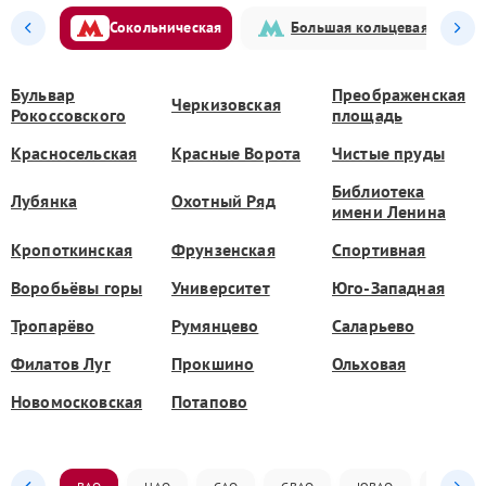
Сокольническая
Большая кольцевая
Бульвар
Преображенская
Черкизовская
Рокоссовского
площадь
Красносельская
Красные Ворота
Чистые пруды
Библиотека
Лубянка
Охотный Ряд
имени Ленина
Кропоткинская
Фрунзенская
Спортивная
Воробьёвы горы
Университет
Юго-Западная
Тропарёво
Румянцево
Саларьево
Филатов Луг
Прокшино
Ольховая
Новомосковская
Потапово