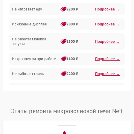
Не нагревает еду
2200 ₽
Подробнее →
Механические повреждения
Искажение дисплея
2800 ₽
Подробнее →
Питание и запуск
Не работает кнопка
Нагрев и приготовление
1500 ₽
Подробнее →
запуска
Программное обеспечение
Искры внутри при работе
1100 ₽
Подробнее →
Не работает гриль
2200 ₽
Подробнее →
Перегрев или отключение
2400 ₽
Подробнее →
во время работы
Появление запаха гари
2400 ₽
Подробнее →
Этапы ремонта микроволновой печи Neff
Проблемы с вентилятором
2000 ₽
Подробнее →