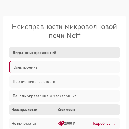
Неисправности микроволновой
печи Neff
Виды неисправностей
Электроника
Прочие неисправности
Панель управления и электроника
Неисправности
Стоимость
Дверца и корпус
Не включается
2500 ₽
Подробнее →
Механика и внутренние элементы