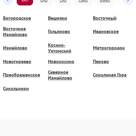
ВАО
ЦАО
САО
СВАО
ЮВАО
ЮАО
Богородское
Вешняки
Восточный
Восточное
Гольяново
Ивановское
Измайлово
Косино-
Измайлово
Метрогородок
Ухтомский
Новогиреево
Новокосино
Перово
Северное
Преображенское
Соколиная Гора
Измайлово
Сокольники