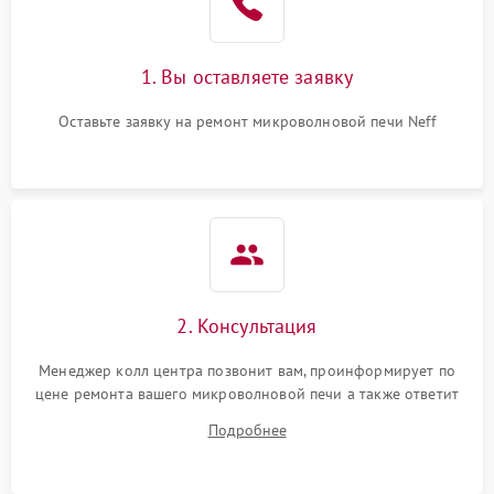
Поломка системы
2200 ₽
Подробнее →
охлаждения
1. Вы оставляете заявку
Не работают сенсорные
2400 ₽
Подробнее →
кнопки
Оставьте заявку на ремонт микроволновой печи Neff
Не горит подсветка
2000 ₽
Подробнее →
Сломался трансформатор
1000 ₽
Подробнее →
2. Консультация
Менеджер колл центра позвонит вам, проинформирует по
цене ремонта вашего микроволновой печи а также ответит
на все ваши вопросы.
Подробнее