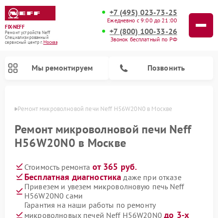
+7 (495) 023-73-25
Ежедневно с 9:00 до 21:00
FIX-NEFF
+7 (800) 100-33-26
Ремонт устройств Neff
Специализированный
Звонок бесплатный по РФ
cервисный центр г.
Москва
Мы ремонтируем
Позвонить
оскве
Ремонт микроволновой печи Neff H56W20N0 в Москве
Ремонт микроволновой печи Neff
H56W20N0 в Москве
от 365 руб.
Стоимость ремонта
Бесплатная диагностика
даже при отказе
Привезем и увезем микроволновую печь Neff
H56W20N0 сами
Ремонт посудомоечных машин Neff
Гарантия на наши работы по ремонту
до 3-х
микроволновых печей Neff H56W20N0