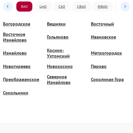
ВАО
ЦАО
САО
СВАО
ЮВАО
ЮАО
Богородское
Вешняки
Восточный
Восточное
Гольяново
Ивановское
Измайлово
Косино-
Измайлово
Метрогородок
Ухтомский
Новогиреево
Новокосино
Перово
Северное
Преображенское
Соколиная Гора
Измайлово
Сокольники