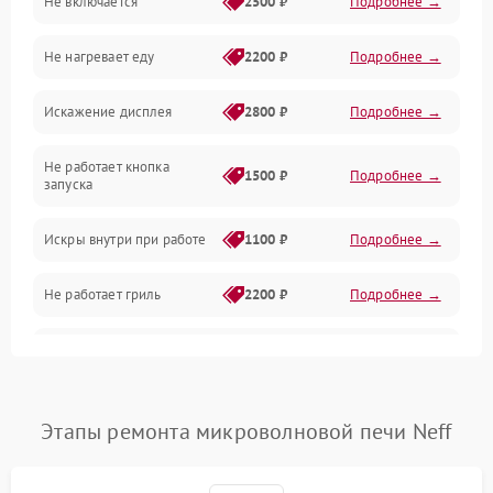
Не включается
2500 ₽
Подробнее →
Механика и внутренние элементы
Не нагревает еду
2200 ₽
Подробнее →
Механические повреждения
Искажение дисплея
2800 ₽
Подробнее →
Питание и запуск
Не работает кнопка
Нагрев и приготовление
1500 ₽
Подробнее →
запуска
Программное обеспечение
Искры внутри при работе
1100 ₽
Подробнее →
Не работает гриль
2200 ₽
Подробнее →
Перегрев или отключение
2400 ₽
Подробнее →
во время работы
Появление запаха гари
2400 ₽
Подробнее →
Этапы ремонта микроволновой печи Neff
Проблемы с вентилятором
2000 ₽
Подробнее →