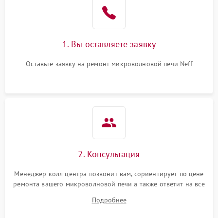
Поломка системы
2200 ₽
Подробнее →
охлаждения
1. Вы оставляете заявку
Не работают сенсорные
2400 ₽
Подробнее →
кнопки
Оставьте заявку на ремонт микроволновой печи Neff
Не горит подсветка
2000 ₽
Подробнее →
Сломался трансформатор
1000 ₽
Подробнее →
2. Консультация
Менеджер колл центра позвонит вам, сориентирует по цене
ремонта вашего микроволновой печи а также ответит на все
ваши вопросы.
Подробнее