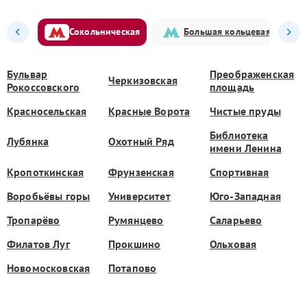
Сокольническая
Большая кольцевая
Бульвар
Преображенская
Черкизовская
Рокоссовского
площадь
Красносельская
Красные Ворота
Чистые пруды
Библиотека
Лубянка
Охотный Ряд
имени Ленина
Кропоткинская
Фрунзенская
Спортивная
Воробьёвы горы
Университет
Юго-Западная
Тропарёво
Румянцево
Саларьево
Филатов Луг
Прокшино
Ольховая
Новомосковская
Потапово