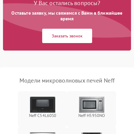
У Вас остались вопросы?
Проблемы с вентилятором
2000 ₽
Подробнее →
Оставьте заявку, мы свяжемся с Вами в ближайшее
время
Поломка системы
2200 ₽
Подробнее →
охлаждения
Заказать звонок
Не работают сенсорные
2400 ₽
Подробнее →
кнопки
Не горит подсветка
2000 ₽
Подробнее →
Сломался трансформатор
1000 ₽
Подробнее →
Модели микроволновых печей Neff
Neff C54L60S0
Neff H5950NO