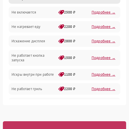
Не включается
2500 ₽
Подробнее →
Механика и внутренние элементы
Не нагревает еду
2200 ₽
Подробнее →
Механические повреждения
Искажение дисплея
2800 ₽
Подробнее →
Питание и запуск
Не работает кнопка
Нагрев и приготовление
1500 ₽
Подробнее →
запуска
Программное обеспечение
Искры внутри при работе
1100 ₽
Подробнее →
Не работает гриль
2200 ₽
Подробнее →
Перегрев или отключение
2400 ₽
Подробнее →
во время работы
Появление запаха гари
2400 ₽
Подробнее →