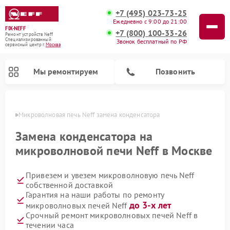
+7 (495) 023-73-25
Ежедневно с 9:00 до 21:00
FIX-NEFF
+7 (800) 100-33-26
Ремонт устройств Neff
Специализированный
Звонок бесплатный по РФ
cервисный центр г.
Москва
Мы ремонтируем
Позвонить
оскве
Микроволновая печь Neff замена конденсатора
Замена конденсатора на
микроволновой печи Neff в Москве
Привезем и увезем микроволновую печь Neff
собственной доставкой
Гарантия на наши работы по ремонту
до 3-х лет
микроволновых печей Neff
Ремонт посудомоечных машин Neff
Срочный ремонт микроволновых печей Neff в
течении часа