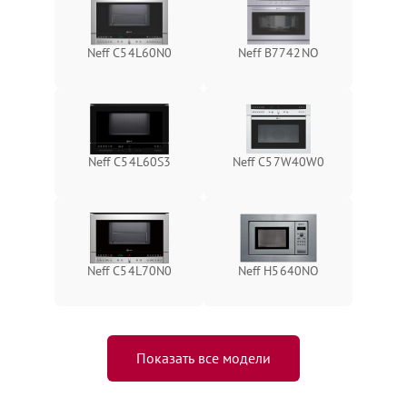
Neff C54L60N0
Neff B7742NO
Neff C54L60S3
Neff C57W40W0
Neff C54L70N0
Neff H5640NO
Показать все модели