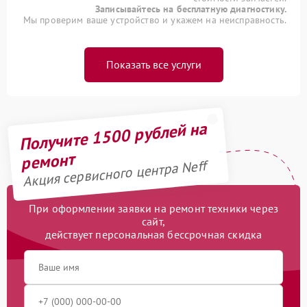
Записывайтесь на бесплатную диагностику.
Мы проверим ваше устройство и укажем на неисправность.
Показать все услуги
Получите 1500 рублей на
ремонт
Акция сервисного центра Neff
При оформлении заявки на ремонт техники через
сайт,
действует персональная бессрочная скидка