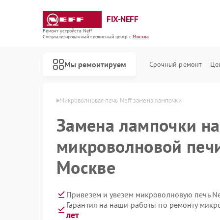
FIX-NEFF
Ремонт устройств Neff
Специализированный cервисный центр г.
Москва
Мы ремонтируем
Срочный ремонт
Це
ечей Neff в Москве
Микроволновая печь Neff замена лампочки
Замена лампочки на
микроволновой печи
Москве
Привезем и увезем микроволновую печь Ne
Гарантия на наши работы по ремонту микр
Ремонт стиральных машин Neff
Ремонт посудомоечных машин Neff
Ремонт варочных панелей Neff
лет