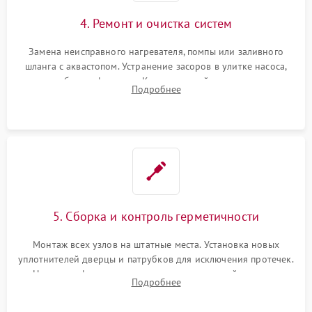
4. Ремонт и очистка систем
Замена неисправного нагревателя, помпы или заливного
шланга с аквастопом. Устранение засоров в улитке насоса,
патрубках и фильтрах. Компонентный ремонт платы
Подробнее
управления, восстановление поврежденной проводки.
5. Сборка и контроль герметичности
Монтаж всех узлов на штатные места. Установка новых
уплотнителей дверцы и патрубков для исключения протечек.
Надежная фиксация хомутов гидравлической системы,
Подробнее
сборка корпуса и установка датчика поплавка.