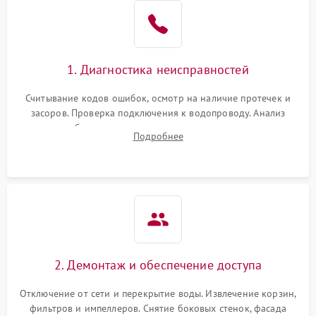
Не работает сушилка
2100 ₽
Подробнее →
Сбои в работе таймера
1700 ₽
Подробнее →
1. Диагностика неисправностей
Проблемы с
2100 ₽
Подробнее →
циркуляционным насосом
Считывание кодов ошибок, осмотр на наличие протечек и
засоров. Проверка подключения к водопроводу. Анализ
жалоб на отсутствие слива, нагрева, вращения
Подробнее
разбрызгивателей или срабатывание системы защиты
аквастоп.
2. Демонтаж и обеспечение доступа
Отключение от сети и перекрытие воды. Извлечение корзин,
фильтров и импеллеров. Снятие боковых стенок, фасада