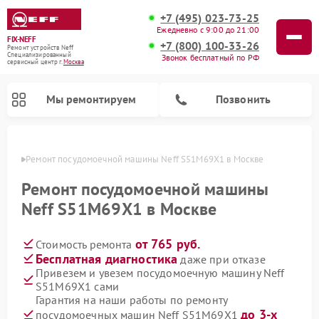
+7 (495) 023-73-25
Ежедневно с 9:00 до 21:00
FIX-NEFF
+7 (800) 100-33-26
Ремонт устройств Neff
Специализированный
Звонок бесплатный по РФ
cервисный центр г.
Москва
Мы ремонтируем
Позвонить
оскве
Ремонт посудомоечной машины Neff S51M69X1 в Москве
Ремонт посудомоечной машины
Neff S51M69X1 в Москве
от 765 руб.
Стоимость ремонта
Бесплатная диагностика
даже при отказе
Привезем и увезем посудомоечную машину Neff
S51M69X1 сами
Ремонт микроволновых печей Neff
Гарантия на наши работы по ремонту
до 3-х
посудомоечных машин Neff S51M69X1