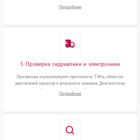
дверцы или нижнего поддона для прямого доступа к
Подробнее
циркуляционному насосу, ТЭНу и сливной помпе.
3. Проверка гидравлики и электроники
Прозвонка мультиметром проточного ТЭНа, обмоток
двигателей насосов и впускного клапана. Диагностика
прессостата (датчика уровня воды), датчика мутности,
Подробнее
концевика дверцы и электронного модуля управления.