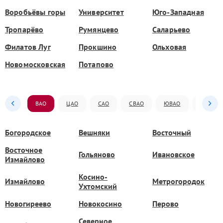
Воробьёвы горы
Университет
Юго-Западная
Тропарёво
Румянцево
Саларьево
Филатов Луг
Прокшино
Ольховая
Новомосковская
Потапово
ВАО
ЦАО
САО
СВАО
ЮВАО
ЮАО
Богородское
Вешняки
Восточный
Восточное
Гольяново
Ивановское
Измайлово
Косино-
Измайлово
Метрогородок
Ухтомский
Новогиреево
Новокосино
Перово
Северное