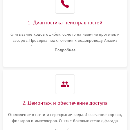
Сбои в работе таймера
1700 ₽
Подробнее →
1. Диагностика неисправностей
Проблемы с
2100 ₽
Подробнее →
циркуляционным насосом
Считывание кодов ошибок, осмотр на наличие протечек и
засоров. Проверка подключения к водопроводу. Анализ
жалоб на отсутствие слива, нагрева, вращения
Подробнее
разбрызгивателей или срабатывание системы защиты
аквастоп.
2. Демонтаж и обеспечение доступа
Отключение от сети и перекрытие воды. Извлечение корзин,
фильтров и импеллеров. Снятие боковых стенок, фасада
дверцы или нижнего поддона для прямого доступа к