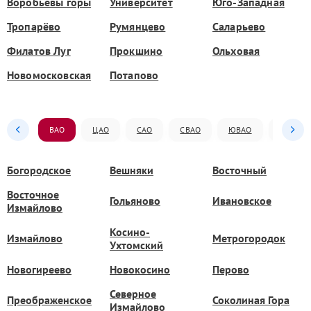
Воробьёвы горы
Университет
Юго-Западная
Тропарёво
Румянцево
Саларьево
Филатов Луг
Прокшино
Ольховая
Новомосковская
Потапово
ВАО
ЦАО
САО
СВАО
ЮВАО
ЮАО
Богородское
Вешняки
Восточный
Восточное
Гольяново
Ивановское
Измайлово
Косино-
Измайлово
Метрогородок
Ухтомский
Новогиреево
Новокосино
Перово
Северное
Преображенское
Соколиная Гора
Измайлово