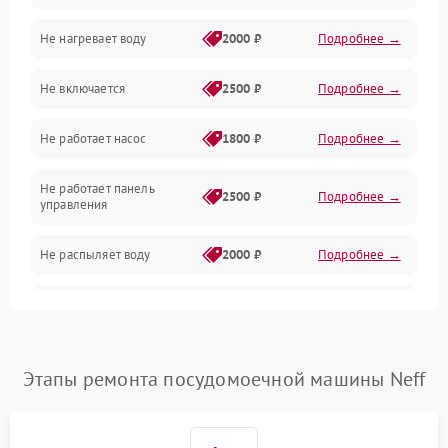
Не нагревает воду
2000 ₽
Подробнее →
Датчики
Не включается
2500 ₽
Подробнее →
Нагрев
Не работает насос
1800 ₽
Подробнее →
Вода
Не работает панель
Гигиена
2500 ₽
Подробнее →
управления
Программное обеспечение
Не распыляет воду
2000 ₽
Подробнее →
Не запускается цикл
1800 ₽
Подробнее →
стирки
Проблемы с набором
Этапы ремонта посудомоечной машины Neff
1800 ₽
Подробнее →
воды
Не работает сушилка
2100 ₽
Подробнее →