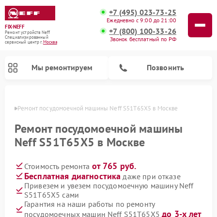
+7 (495) 023-73-25
Ежедневно с 9:00 до 21:00
FIX-NEFF
+7 (800) 100-33-26
Ремонт устройств Neff
Специализированный
Звонок бесплатный по РФ
cервисный центр г.
Москва
Мы ремонтируем
Позвонить
оскве
Ремонт посудомоечной машины Neff S51T65X5 в Москве
Ремонт посудомоечной машины
Neff S51T65X5 в Москве
от 765 руб.
Стоимость ремонта
Бесплатная диагностика
даже при отказе
Привезем и увезем посудомоечную машину Neff
S51T65X5 сами
Ремонт микроволновых печей Neff
Гарантия на наши работы по ремонту
до 3-х лет
посудомоечных машин Neff S51T65X5