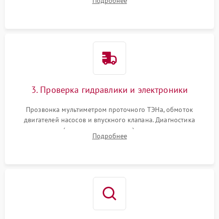
Подробнее
циркуляционному насосу, ТЭНу и сливной помпе.
3. Проверка гидравлики и электроники
Прозвонка мультиметром проточного ТЭНа, обмоток
двигателей насосов и впускного клапана. Диагностика
прессостата (датчика уровня воды), датчика мутности,
Подробнее
концевика дверцы и электронного модуля управления.