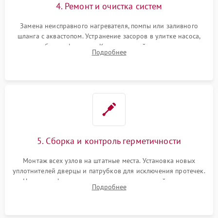
4. Ремонт и очистка систем
Замена неисправного нагревателя, помпы или заливного
шланга с аквастопом. Устранение засоров в улитке насоса,
патрубках и фильтрах. Компонентный ремонт платы
Подробнее
управления, восстановление поврежденной проводки.
5. Сборка и контроль герметичности
Монтаж всех узлов на штатные места. Установка новых
уплотнителей дверцы и патрубков для исключения протечек.
Надежная фиксация хомутов гидравлической системы,
Подробнее
сборка корпуса и установка датчика поплавка.