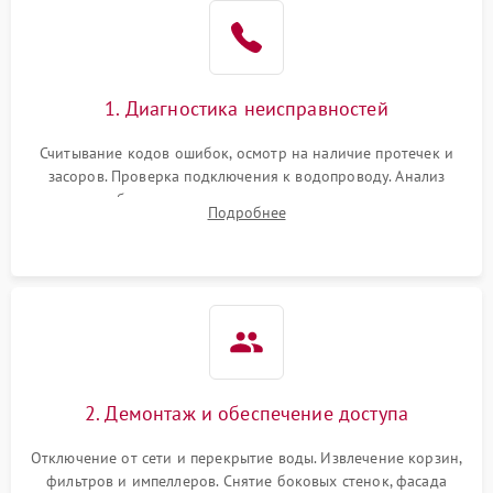
Не работает сушилка
2100 ₽
Подробнее →
Сбои в работе таймера
1700 ₽
Подробнее →
1. Диагностика неисправностей
Проблемы с
2100 ₽
Подробнее →
циркуляционным насосом
Считывание кодов ошибок, осмотр на наличие протечек и
засоров. Проверка подключения к водопроводу. Анализ
жалоб на отсутствие слива, нагрева, вращения
Подробнее
разбрызгивателей или срабатывание системы защиты
аквастоп.
2. Демонтаж и обеспечение доступа
Отключение от сети и перекрытие воды. Извлечение корзин,
фильтров и импеллеров. Снятие боковых стенок, фасада