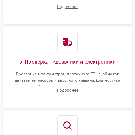
дверцы или нижнего поддона для прямого доступа к
Подробнее
циркуляционному насосу, ТЭНу и сливной помпе.
3. Проверка гидравлики и электроники
Прозвонка мультиметром проточного ТЭНа, обмоток
двигателей насосов и впускного клапана. Диагностика
прессостата (датчика уровня воды), датчика мутности,
Подробнее
концевика дверцы и электронного модуля управления.