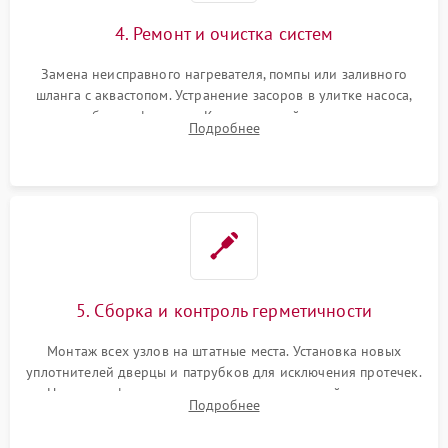
4. Ремонт и очистка систем
Замена неисправного нагревателя, помпы или заливного
шланга с аквастопом. Устранение засоров в улитке насоса,
патрубках и фильтрах. Компонентный ремонт платы
Подробнее
управления, восстановление поврежденной проводки.
5. Сборка и контроль герметичности
Монтаж всех узлов на штатные места. Установка новых
уплотнителей дверцы и патрубков для исключения протечек.
Надежная фиксация хомутов гидравлической системы,
Подробнее
сборка корпуса и установка датчика поплавка.