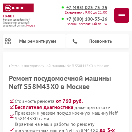
+7 (495) 023-73-25
Ежедневно с 9:00 до 21:00
FIX-NEFF
+7 (800) 100-33-26
Ремонт устройств Neff
Специализированный
Звонок бесплатный по РФ
cервисный центр г.
Москва
Мы ремонтируем
Позвонить
оскве
Ремонт посудомоечной машины Neff S58M43X0 в Москве
Ремонт посудомоечной машины
Neff S58M43X0 в Москве
от 760 руб.
Стоимость ремонта
Бесплатная диагностика
даже при отказе
Привезем и увезем посудомоечную машину Neff
S58M43X0 сами
Ремонт микроволновых печей Neff
Гарантия на наши работы по ремонту
до 3-х
посудомоечных машин Neff S58M43X0