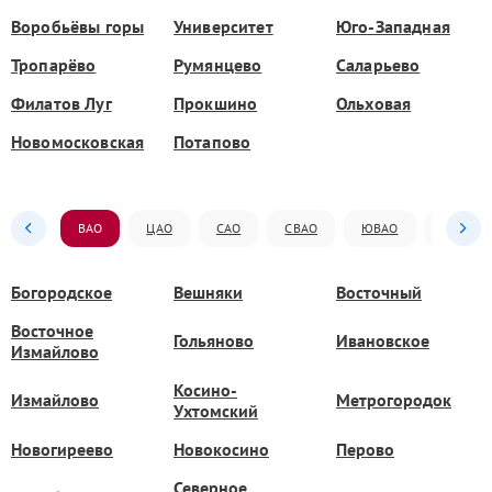
Воробьёвы горы
Университет
Юго-Западная
Тропарёво
Румянцево
Саларьево
Филатов Луг
Прокшино
Ольховая
Новомосковская
Потапово
ВАО
ЦАО
САО
СВАО
ЮВАО
ЮАО
Богородское
Вешняки
Восточный
Восточное
Гольяново
Ивановское
Измайлово
Косино-
Измайлово
Метрогородок
Ухтомский
Новогиреево
Новокосино
Перово
Северное