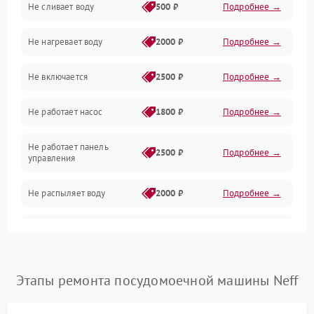
Не сливает воду
500 ₽
Подробнее →
Электропитание
Не нагревает воду
2000 ₽
Подробнее →
Датчики
Не включается
2500 ₽
Подробнее →
Нагрев
Не работает насос
1800 ₽
Подробнее →
Вода
Не работает панель
Гигиена
2500 ₽
Подробнее →
управления
Программное обеспечение
Не распыляет воду
2000 ₽
Подробнее →
Не запускается цикл
1800 ₽
Подробнее →
стирки
Проблемы с набором
Этапы ремонта посудомоечной машины Neff
1800 ₽
Подробнее →
воды