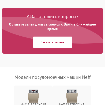
Проблемы с набором
1800 ₽
Подробнее →
воды
У Вас остались вопросы?
Оставьте заявку, мы свяжемся с Вами в ближайшее
Не работает сушилка
2100 ₽
Подробнее →
время
Сбои в работе таймера
1700 ₽
Подробнее →
Заказать звонок
Проблемы с
2100 ₽
Подробнее →
циркуляционным насосом
Модели посудомоечных машин Neff
Neff S157ZCX01E
Neff S157ECX14E