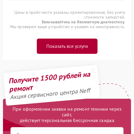
Цены в прайс-листе указаны ориентировочные, без учета
стоимости запчастей.
Записывайтесь на бесплатную диагностику.
Мы проверим ваше устройство и укажем на неисправность.
Показать все услуги
Получите 1500 рублей на
ремонт
Акция сервисного центра Neff
При оформлении заявки на ремонт техники через
сайт,
действует персональная бессрочная скидка