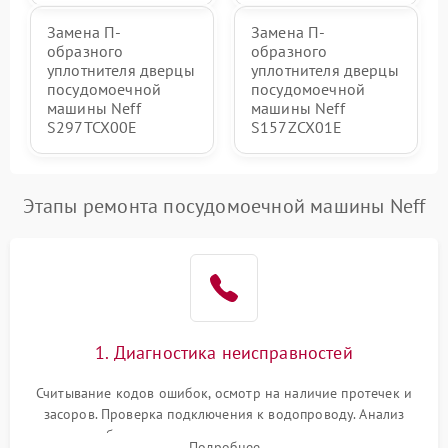
Замена П-
Замена П-
образного
образного
уплотнителя дверцы
уплотнителя дверцы
посудомоечной
посудомоечной
машины Neff
машины Neff
S297TCX00E
S157ZCX01E
Этапы ремонта посудомоечной машины Neff
1. Диагностика неисправностей
Считывание кодов ошибок, осмотр на наличие протечек и
засоров. Проверка подключения к водопроводу. Анализ
жалоб на отсутствие слива, нагрева, вращения
Подробнее