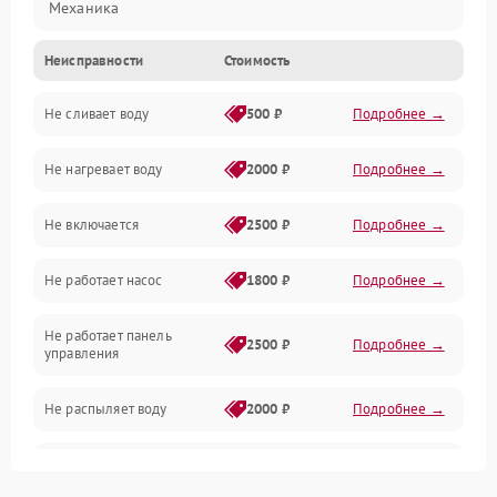
Механика
Неисправности
Стоимость
Управление
Не сливает воду
500 ₽
Подробнее →
Электропитание
Не нагревает воду
2000 ₽
Подробнее →
Датчики
Не включается
2500 ₽
Подробнее →
Нагрев
Не работает насос
1800 ₽
Подробнее →
Вода
Не работает панель
Гигиена
2500 ₽
Подробнее →
управления
Программное обеспечение
Не распыляет воду
2000 ₽
Подробнее →
Не запускается цикл
1800 ₽
Подробнее →
стирки