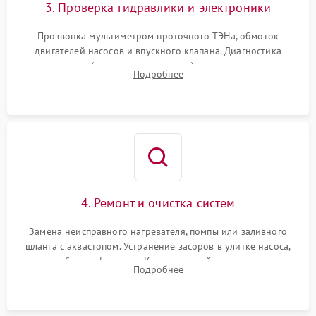
3. Проверка гидравлики и электроники
Прозвонка мультиметром проточного ТЭНа, обмоток
двигателей насосов и впускного клапана. Диагностика
прессостата (датчика уровня воды), датчика мутности,
Подробнее
концевика дверцы и электронного модуля управления.
4. Ремонт и очистка систем
Замена неисправного нагревателя, помпы или заливного
шланга с аквастопом. Устранение засоров в улитке насоса,
патрубках и фильтрах. Компонентный ремонт платы
Подробнее
управления, восстановление поврежденной проводки.