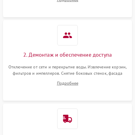
разбрызгивателей или срабатывание системы защиты
аквастоп.
2. Демонтаж и обеспечение доступа
Отключение от сети и перекрытие воды. Извлечение корзин,
фильтров и импеллеров. Снятие боковых стенок, фасада
дверцы или нижнего поддона для прямого доступа к
Подробнее
циркуляционному насосу, ТЭНу и сливной помпе.