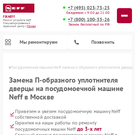
+7 (495) 023-73-25
Ежедневно с 9:00 до 21:00
FIX-NEFF
+7 (800) 100-33-26
Ремонт устройств Neff
Специализированный
Звонок бесплатный по РФ
cервисный центр г.
Москва
Мы ремонтируем
Позвонить
оскве
Посудомоечная машина Neff замена п-образного уплотнителя дверцы
Замена П-образного уплотнителя
дверцы на посудомоечной машине
Neff в Москве
Привезем и увезем посудомоечную машину Neff
собственной доставкой
Гарантия на наши работы по ремонту
Ремонт микроволновых печей Neff
до 3-х лет
посудомоечных машин Neff
Срочный ремонт посудомоечных машин Neff в