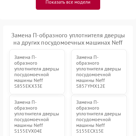
Показать все модели
Замена П-образного уплотнителя дверцы
на других посудомоечных машинах Neff
Замена П-
Замена П-
образного
образного
уплотнителя дверцы
уплотнителя дверцы
посудомоечной
посудомоечной
машины Neff
машины Neff
S855EKX33E
S857YMX12E
Замена П-
Замена П-
образного
образного
уплотнителя дверцы
уплотнителя дверцы
посудомоечной
посудомоечной
машины Neff
машины Neff
S155EVX04E
S155ECX15E