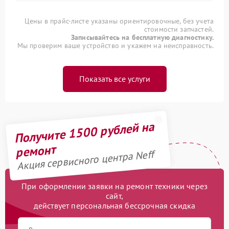
Цены в прайс-листе указаны ориентировочные, без учета
стоимости запчастей.
Записывайтесь на бесплатную диагностику.
Мы проверим ваше устройство и укажем на неисправность.
Показать все услуги
Получите 1500 рублей на
ремонт
Акция сервисного центра Neff
При оформлении заявки на ремонт техники через
сайт,
действует персональная бессрочная скидка