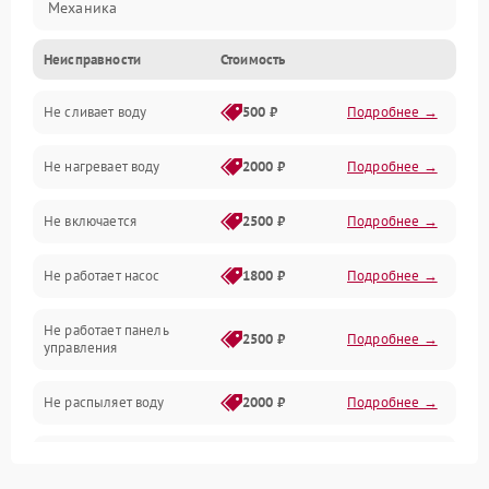
Механика
Неисправности
Стоимость
Управление
Не сливает воду
500 ₽
Подробнее →
Электропитание
Не нагревает воду
2000 ₽
Подробнее →
Датчики
Не включается
2500 ₽
Подробнее →
Нагрев
Не работает насос
1800 ₽
Подробнее →
Вода
Не работает панель
Гигиена
2500 ₽
Подробнее →
управления
Программное обеспечение
Не распыляет воду
2000 ₽
Подробнее →
Не запускается цикл
1800 ₽
Подробнее →
стирки