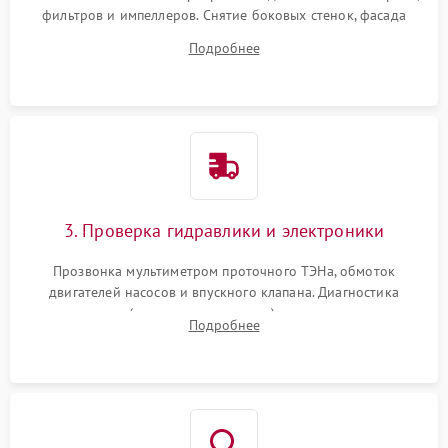
фильтров и импеллеров. Снятие боковых стенок, фасада
дверцы или нижнего поддона для прямого доступа к
Подробнее
циркуляционному насосу, ТЭНу и сливной помпе.
3. Проверка гидравлики и электроники
Прозвонка мультиметром проточного ТЭНа, обмоток
двигателей насосов и впускного клапана. Диагностика
прессостата (датчика уровня воды), датчика мутности,
Подробнее
концевика дверцы и электронного модуля управления.