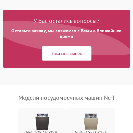
Проблемы с набором
1800 ₽
Подробнее →
воды
У Вас остались вопросы?
Оставьте заявку, мы свяжемся с Вами в ближайшее
Не работает сушилка
2100 ₽
Подробнее →
время
Сбои в работе таймера
1700 ₽
Подробнее →
Заказать звонок
Проблемы с
2100 ₽
Подробнее →
циркуляционным насосом
Модели посудомоечных машин Neff
Neff S297TCX00E
Neff S155ECX15E