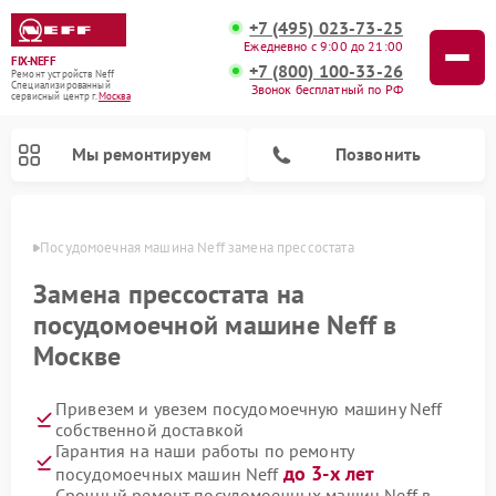
+7 (495) 023-73-25
Ежедневно с 9:00 до 21:00
FIX-NEFF
+7 (800) 100-33-26
Ремонт устройств Neff
Специализированный
Звонок бесплатный по РФ
cервисный центр г.
Москва
Мы ремонтируем
Позвонить
оскве
Посудомоечная машина Neff замена прессостата
Замена прессостата на
посудомоечной машине Neff в
Москве
Привезем и увезем посудомоечную машину Neff
собственной доставкой
Гарантия на наши работы по ремонту
Ремонт микроволновых печей Neff
до 3-х лет
посудомоечных машин Neff
Срочный ремонт посудомоечных машин Neff в