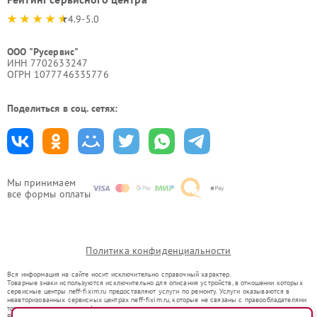
4.9-5.0
ООО "Русервис"
ИНН 7702633247
ОГРН 1077746335776
Поделиться в соц. сетях:
Мы принимаем
все формы оплаты
Политика конфиденциальности
Вся информация на сайте носит исключительно справочный характер.
Товарные знаки используются исключительно для описания устройств, в отношении которых
сервисные центры neff-fixim.ru предоставляют услуги по ремонту. Услуги оказываются в
неавторизованных сервисных центрах neff-fixim.ru, которые не связаны с правообладателями
товарных знаков или их официальными представителями.
Ремонт осуществляется для устройств, уже введенных в гражданский оборот в соответствии