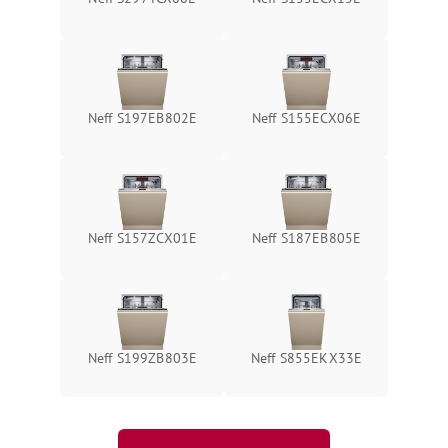
Neff S197EB802E
Neff S155ECX06E
Neff S157ZCX01E
Neff S187EB805E
Neff S199ZB803E
Neff S855EKX33E