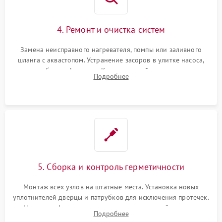
4. Ремонт и очистка систем
Замена неисправного нагревателя, помпы или заливного
шланга с аквастопом. Устранение засоров в улитке насоса,
патрубках и фильтрах. Компонентный ремонт платы
Подробнее
управления, восстановление поврежденной проводки.
5. Сборка и контроль герметичности
Монтаж всех узлов на штатные места. Установка новых
уплотнителей дверцы и патрубков для исключения протечек.
Надежная фиксация хомутов гидравлической системы,
Подробнее
сборка корпуса и установка датчика поплавка.