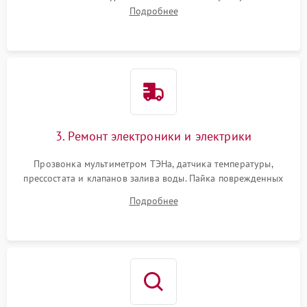
амортизаторов. Проверка подшипников барабана и
Подробнее
крестовины на износ, а манжеты люка на разрывы.
3. Ремонт электроники и электрики
Прозвонка мультиметром ТЭНа, датчика температуры,
прессостата и клапанов залива воды. Пайка поврежденных
дорожек или замена симисторов на плате управления.
Подробнее
Восстановление целостности проводки и контактов.