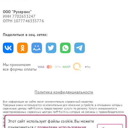
ООО "Русервис"
ИНН 7702633247
ОГРН 1077746335776
Поделиться в соц. сетях:
Мы принимаем
все формы оплаты
Политика конфиденциальности
Вся информация на сайте носит исключительно справочный характер.
Товарные знаки используются исключительно для описания устройств, в отношении которых
сервисные центры neff-fixim.ru предоставляют услуги по ремонту. Услуги оказываются в
неавторизованных сервисных центрах neff-fixim.ru, которые не связаны с правообладателями
товарных знаков или их официальными представителями.
Ремонт осуществляется для устройств, уже введенных в гражданский оборот в соответствии
Этот сайт использует файлы cookie. Вы можете
со статьей 1487 ГК РФ.
Использование товарных знаков не преследует цели индивидуализации услуг или введения
ознакомиться с
правилами использования