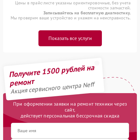
Цены в прайс-листе указаны ориентировочные, без учета
стоимости запчастей.
Записывайтесь на бесплатную диагностику.
Мы проверим ваше устройство и укажем на неисправность.
Показать все услуги
Получите 1500 рублей на
ремонт
Акция сервисного центра Neff
При оформлении заявки на ремонт техники через
сайт,
действует персональная бессрочная скидка