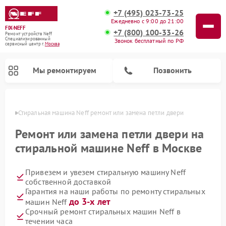
+7 (495) 023-73-25
Ежедневно с 9:00 до 21:00
FIX-NEFF
+7 (800) 100-33-26
Ремонт устройств Neff
Специализированный
Звонок бесплатный по РФ
cервисный центр г.
Москва
Мы ремонтируем
Позвонить
оскве
Стиральная машина Neff ремонт или замена петли двери
Ремонт или замена петли двери на
стиральной машине Neff в Москве
Привезем и увезем стиральную машину Neff
собственной доставкой
Гарантия на наши работы по ремонту стиральных
до 3-х лет
машин Neff
Ремонт посудомоечных машин Neff
Ремонт микроволновых печей Neff
Срочный ремонт стиральных машин Neff в
течении часа