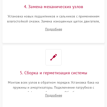
4. Замена механических узлов
Установка новых подшипников и сальников с применением
влагостойкой смазки. Замена изношенных щеток двигателя,
порванного ремня привода, неисправного сливного насоса
Подробнее
или поврежденной резиновой манжеты.
5. Сборка и герметизация системы
Монтаж всех узлов в обратном порядке. Установка бака на
пружины и амортизаторы. Подключение патрубков с
надежной фиксацией хомутами. Обработка стыков
Подробнее
герметиком для предотвращения возможных протечек воды.