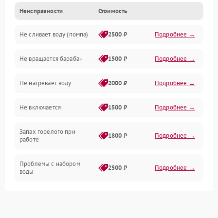
Неисправности
Стоимость
Электропитание
Не сливает воду (помпа)
2500 ₽
Подробнее →
Водоснабжение
Не вращается барабан
1500 ₽
Подробнее →
Слив
Не нагревает воду
2000 ₽
Подробнее →
Программное обеспечение
Не включается
1500 ₽
Подробнее →
Запах горелого при
1800 ₽
Подробнее →
работе
Проблемы с набором
2500 ₽
Подробнее →
воды
Замена ТЭНа
2200 ₽
Подробнее →