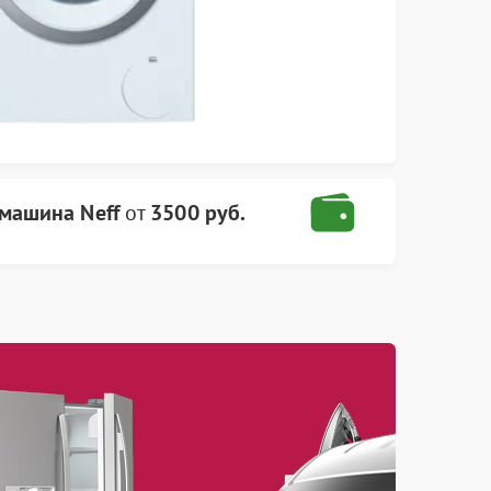
 машина Neff
от
3500 руб.