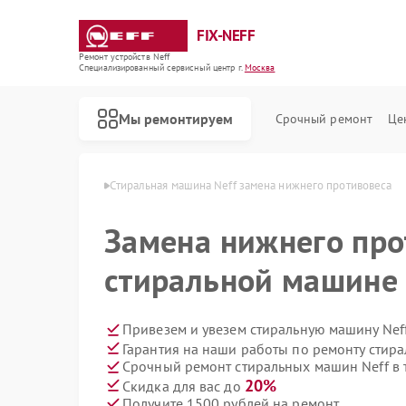
FIX-NEFF
Ремонт устройств Neff
Специализированный cервисный центр г.
Москва
Мы ремонтируем
Срочный ремонт
Це
машин Neff в Москве
Стиральная машина Neff замена нижнего противовеса
Замена нижнего про
стиральной машине 
Привезем и увезем стиральную машину Nef
Гарантия на наши работы по ремонту стир
Срочный ремонт стиральных машин Neff в 
Ремонт посудомоечных машин Neff
Ремонт варочных панелей Neff
Ремонт микроволновых печей Neff
20%
Скидка для вас до
Получите 1500 рублей на ремонт