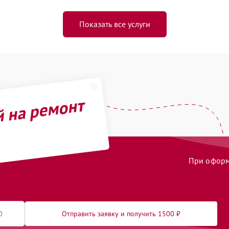
Показать все услуги
й на ремонт
При оформл
Отправить заявку и получить 1500 ₽