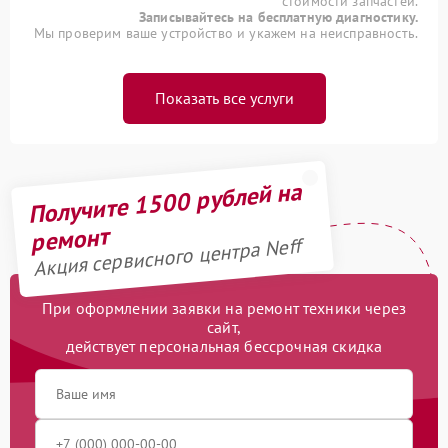
стоимости запчастей.
Записывайтесь на бесплатную диагностику.
Мы проверим ваше устройство и укажем на неисправность.
Показать все услуги
Получите 1500 рублей на
ремонт
Акция сервисного центра Neff
При оформлении заявки на ремонт техники через
сайт,
действует персональная бессрочная скидка