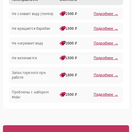
Электропитание
Не сливает воду (помпа)
2500 ₽
Подробнее →
Водоснабжение
Не вращается барабан
1500 ₽
Подробнее →
Слив
Не нагревает воду
2000 ₽
Подробнее →
Программное обеспечение
Не включается
1500 ₽
Подробнее →
Запах горелого при
1800 ₽
Подробнее →
работе
Проблемы с набором
2500 ₽
Подробнее →
воды
Замена ТЭНа
2200 ₽
Подробнее →
Замена платы управления
2200 ₽
Подробнее →