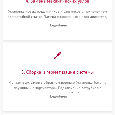
4. Замена механических узлов
Установка новых подшипников и сальников с применением
влагостойкой смазки. Замена изношенных щеток двигателя,
порванного ремня привода, неисправного сливного насоса
Подробнее
или поврежденной резиновой манжеты.
5. Сборка и герметизация системы
Монтаж всех узлов в обратном порядке. Установка бака на
пружины и амортизаторы. Подключение патрубков с
надежной фиксацией хомутами. Обработка стыков
Подробнее
герметиком для предотвращения возможных протечек воды.