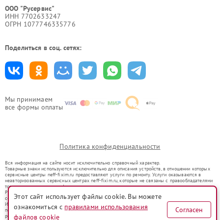
ООО "Русервис"
ИНН 7702633247
ОГРН 1077746335776
Поделиться в соц. сетях:
Мы принимаем
все формы оплаты
Политика конфиденциальности
Вся информация на сайте носит исключительно справочный характер.
Товарные знаки используются исключительно для описания устройств, в отношении которых
сервисные центры neff-fixim.ru предоставляют услуги по ремонту. Услуги оказываются в
неавторизованных сервисных центрах neff-fixim.ru, которые не связаны с правообладателями
товарных знаков или их официальными представителями.
Ремонт осуществляется для устройств, уже введенных в гражданский оборот в соответствии
Этот сайт использует файлы cookie. Вы можете
со статьей 1487 ГК РФ.
Использование товарных знаков не преследует цели индивидуализации услуг или введения
ознакомиться с
правилами использования
Согласен
потребителей в заблуждение, а служит для информирования о предоставляемых услугах по
файлов cookie
ремонту техники указанных брендов.