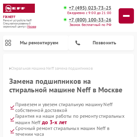
+7 (495) 023-73-25
Ежедневно с 9:00 до 21:00
FIX-NEFF
+7 (800) 100-33-26
Ремонт устройств Neff
Специализированный
Звонок бесплатный по РФ
cервисный центр г.
Москва
Мы ремонтируем
Позвонить
оскве
Стиральная машина Neff замена подшипников
Замена подшипников на
стиральной машине Neff в Москве
Привезем и увезем стиральную машину Neff
собственной доставкой
Гарантия на наши работы по ремонту стиральных
до 3-х лет
машин Neff
Ремонт посудомоечных машин Neff
Ремонт микроволновых печей Neff
Срочный ремонт стиральных машин Neff в
течении часа