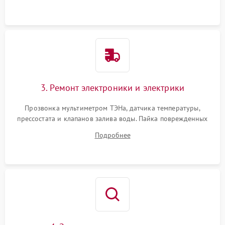
крестовины на износ, а манжеты люка на разрывы.
3. Ремонт электроники и электрики
Прозвонка мультиметром ТЭНа, датчика температуры,
прессостата и клапанов залива воды. Пайка поврежденных
дорожек или замена симисторов на плате управления.
Подробнее
Восстановление целостности проводки и контактов.