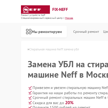
FIX-NEFF
Ремонт устройств Neff
Специализированный cервисный центр г.
Москва
Мы ремонтируем
Срочный ремонт
Це
машин Neff в Москве
Стиральная машина Neff замена убл
Замена УБЛ на стир
машине Neff в Моск
Привезем и увезем стиральную машину Nef
Гарантия на наши работы по ремонту стир
Срочный ремонт стиральных машин Neff в 
Ремонт посудомоечных машин Neff
Ремонт варочных панелей Neff
Ремонт микроволновых печей Neff
20%
Скидка для вас до
Получите 1500 рублей на ремонт