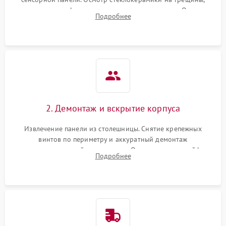
проверка конфорок на равномерность нагрева. Опрос
Подробнее
клиента о симптомах (не включается, не видит посуду,
щелкает).
2. Демонтаж и вскрытие корпуса
Извлечение панели из столешницы. Снятие крепежных
винтов по периметру и аккуратный демонтаж
стеклокерамической поверхности. Отсоединение шлейфов
Подробнее
сенсорного блока для доступа к силовым платам, катушкам
или ТЭНам.