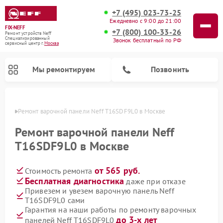
+7 (495) 023-73-25
Ежедневно с 9:00 до 21:00
FIX-NEFF
+7 (800) 100-33-26
Ремонт устройств Neff
Специализированный
Звонок бесплатный по РФ
cервисный центр г.
Москва
Мы ремонтируем
Позвонить
оскве
Ремонт варочной панели Neff T16SDF9L0 в Москве
Ремонт варочной панели Neff
T16SDF9L0 в Москве
от 565 руб.
Стоимость ремонта
Бесплатная диагностика
даже при отказе
Привезем и увезем варочную панель Neff
T16SDF9L0 сами
Ремонт посудомоечных машин Neff
Ремонт микроволновых печей Neff
Гарантия на наши работы по ремонту варочных
до 3-х лет
панелей Neff T16SDF9L0