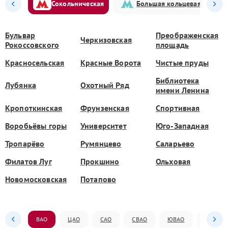
Сокольническая
Большая кольцевая
Бульвар
Преображенская
Черкизовская
Рокоссовского
площадь
Красносельская
Красные Ворота
Чистые пруды
Библиотека
Лубянка
Охотный Ряд
имени Ленина
Кропоткинская
Фрунзенская
Спортивная
Воробьёвы горы
Университет
Юго-Западная
Тропарёво
Румянцево
Саларьево
Филатов Луг
Прокшино
Ольховая
Новомосковская
Потапово
ВАО
ЦАО
САО
СВАО
ЮВАО
ЮАО