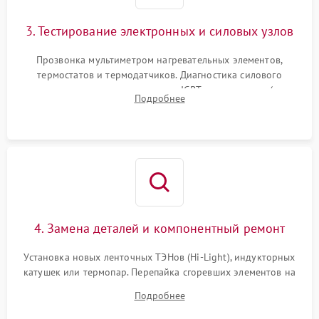
3. Тестирование электронных и силовых узлов
Прозвонка мультиметром нагревательных элементов,
термостатов и термодатчиков. Диагностика силового
модуля, реле, диодных мостов и IGBT-транзисторов (для
Подробнее
индукции). Проверка кранов и газ-контроля (для газовых
панелей).
4. Замена деталей и компонентный ремонт
Установка новых ленточных ТЭНов (Hi-Light), индукторных
катушек или термопар. Перепайка сгоревших элементов на
плате управления, восстановление токопроводящих
Подробнее
дорожек. Очистка контактов и замена поврежденной
проводки.