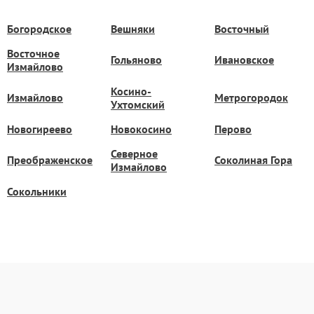
Богородское
Вешняки
Восточный
Восточное
Гольяново
Ивановское
Измайлово
Косино-
Измайлово
Метрогородок
Ухтомский
Новогиреево
Новокосино
Перово
Северное
Преображенское
Соколиная Гора
Измайлово
Сокольники