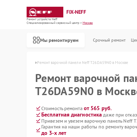
FIX-NEFF
Ремонт устройств Neff
Специализированный cервисный центр г.
Москва
Мы ремонтируем
Срочный ремонт
Це
нелей Neff в Москве
Ремонт варочной панели Neff T26DA59N0 в Москве
Ремонт варочной па
T26DA59N0 в Москв
от 565 руб.
Стоимость ремонта
Бесплатная диагностика
даже при отказ
Привезем и увезем варочную панель Neff 
Гарантия на наши работы по ремонту варо
Ремонт стиральных машин Neff
Ремонт посудомоечных машин Neff
Ремонт микроволновых печей Neff
до 3-х лет