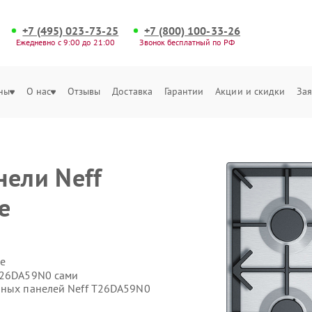
+7 (495) 023-73-25
+7 (800) 100-33-26
Ежедневно с 9:00 до 21:00
Звонок бесплатный по РФ
ны
О нас
Отзывы
Доставка
Гарантии
Акции и скидки
Зая
нели Neff
е
е
T26DA59N0 сами
чных панелей Neff T26DA59N0