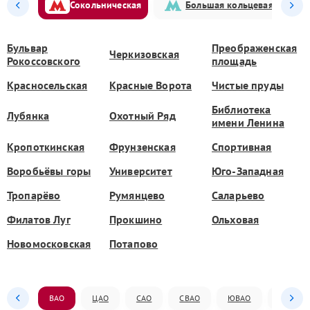
Сокольническая
Большая кольцевая
Бульвар
Преображенская
Черкизовская
Рокоссовского
площадь
Красносельская
Красные Ворота
Чистые пруды
Библиотека
Лубянка
Охотный Ряд
имени Ленина
Кропоткинская
Фрунзенская
Спортивная
Воробьёвы горы
Университет
Юго-Западная
Тропарёво
Румянцево
Саларьево
Филатов Луг
Прокшино
Ольховая
Новомосковская
Потапово
ВАО
ЦАО
САО
СВАО
ЮВАО
ЮАО