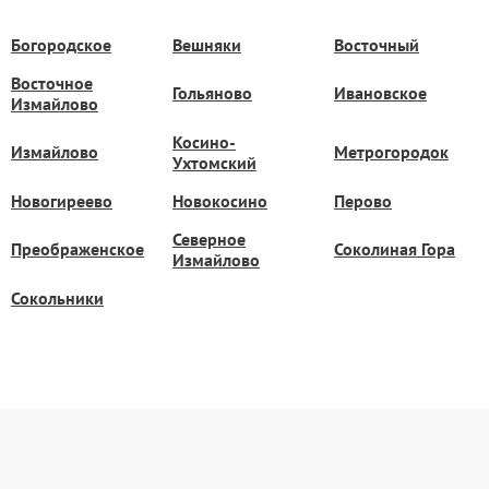
Богородское
Вешняки
Восточный
Восточное
Гольяново
Ивановское
Измайлово
Косино-
Измайлово
Метрогородок
Ухтомский
Новогиреево
Новокосино
Перово
Северное
Преображенское
Соколиная Гора
Измайлово
Сокольники