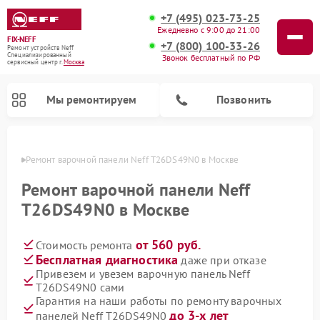
+7 (495) 023-73-25
Ежедневно с 9:00 до 21:00
FIX-NEFF
+7 (800) 100-33-26
Ремонт устройств Neff
Специализированный
Звонок бесплатный по РФ
cервисный центр г.
Москва
Мы ремонтируем
Позвонить
оскве
Ремонт варочной панели Neff T26DS49N0 в Москве
Ремонт варочной панели Neff
T26DS49N0 в Москве
от 560 руб.
Стоимость ремонта
Бесплатная диагностика
даже при отказе
Привезем и увезем варочную панель Neff
T26DS49N0 сами
Ремонт посудомоечных машин Neff
Ремонт микроволновых печей Neff
Гарантия на наши работы по ремонту варочных
до 3-х лет
панелей Neff T26DS49N0