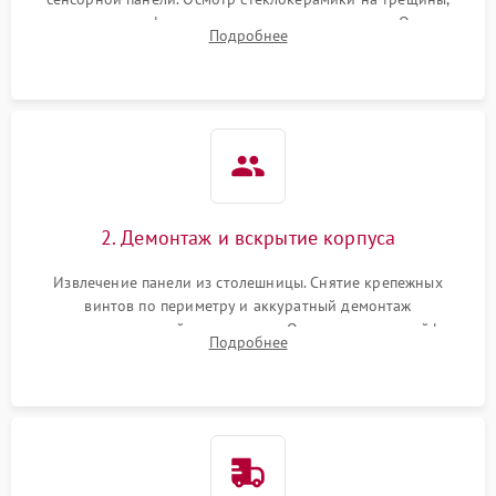
проверка конфорок на равномерность нагрева. Опрос
Подробнее
клиента о симптомах (не включается, не видит посуду,
щелкает).
2. Демонтаж и вскрытие корпуса
Извлечение панели из столешницы. Снятие крепежных
винтов по периметру и аккуратный демонтаж
стеклокерамической поверхности. Отсоединение шлейфов
Подробнее
сенсорного блока для доступа к силовым платам, катушкам
или ТЭНам.