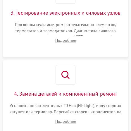
3. Тестирование электронных и силовых узлов
Прозвонка мультиметром нагревательных элементов,
термостатов и термодатчиков. Диагностика силового
модуля, реле, диодных мостов и IGBT-транзисторов (для
Подробнее
индукции). Проверка кранов и газ-контроля (для газовых
панелей).
4. Замена деталей и компонентный ремонт
Установка новых ленточных ТЭНов (Hi-Light), индукторных
катушек или термопар. Перепайка сгоревших элементов на
плате управления, восстановление токопроводящих
Подробнее
дорожек. Очистка контактов и замена поврежденной
проводки.