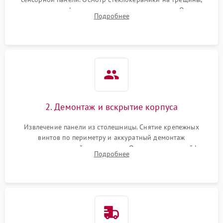
проверка конфорок на равномерность нагрева. Опрос
Подробнее
клиента о симптомах (не включается, не видит посуду,
щелкает).
2. Демонтаж и вскрытие корпуса
Извлечение панели из столешницы. Снятие крепежных
винтов по периметру и аккуратный демонтаж
стеклокерамической поверхности. Отсоединение шлейфов
Подробнее
сенсорного блока для доступа к силовым платам, катушкам
или ТЭНам.