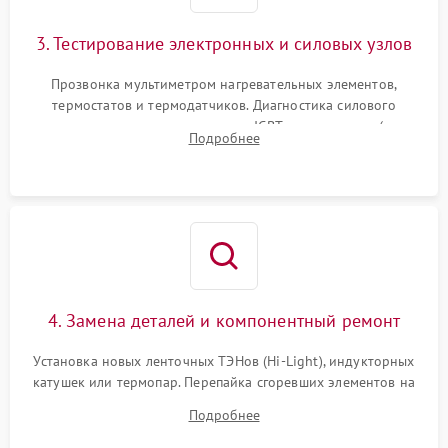
3. Тестирование электронных и силовых узлов
Прозвонка мультиметром нагревательных элементов,
термостатов и термодатчиков. Диагностика силового
модуля, реле, диодных мостов и IGBT-транзисторов (для
Подробнее
индукции). Проверка кранов и газ-контроля (для газовых
панелей).
4. Замена деталей и компонентный ремонт
Установка новых ленточных ТЭНов (Hi-Light), индукторных
катушек или термопар. Перепайка сгоревших элементов на
плате управления, восстановление токопроводящих
Подробнее
дорожек. Очистка контактов и замена поврежденной
проводки.