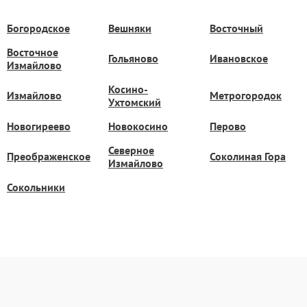
Богородское
Вешняки
Восточный
Восточное
Гольяново
Ивановское
Измайлово
Косино-
Измайлово
Метрогородок
Ухтомский
Новогиреево
Новокосино
Перово
Северное
Преображенское
Соколиная Гора
Измайлово
Сокольники