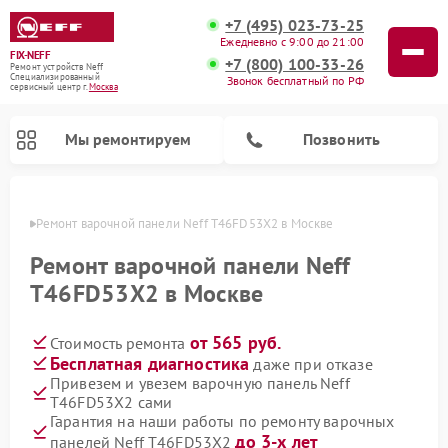
+7 (495) 023-73-25
Ежедневно с 9:00 до 21:00
FIX-NEFF
+7 (800) 100-33-26
Ремонт устройств Neff
Специализированный
Звонок бесплатный по РФ
cервисный центр г.
Москва
Мы ремонтируем
Позвонить
оскве
Ремонт варочной панели Neff T46FD53X2 в Москве
Ремонт варочной панели Neff
T46FD53X2 в Москве
от 565 руб.
Стоимость ремонта
Бесплатная диагностика
даже при отказе
Привезем и увезем варочную панель Neff
T46FD53X2 сами
Ремонт посудомоечных машин Neff
Ремонт микроволновых печей Neff
Гарантия на наши работы по ремонту варочных
до 3-х лет
панелей Neff T46FD53X2