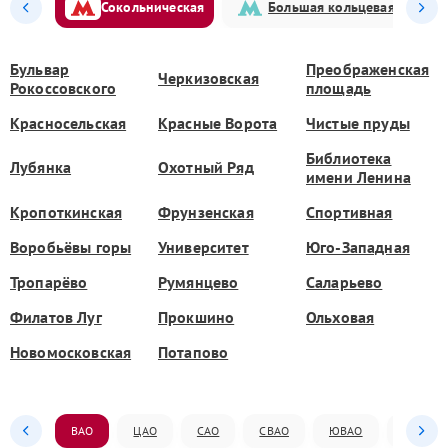
Сокольническая
Большая кольцевая
Бульвар
Преображенская
Черкизовская
Рокоссовского
площадь
Красносельская
Красные Ворота
Чистые пруды
Библиотека
Лубянка
Охотный Ряд
имени Ленина
Кропоткинская
Фрунзенская
Спортивная
Воробьёвы горы
Университет
Юго-Западная
Тропарёво
Румянцево
Саларьево
Филатов Луг
Прокшино
Ольховая
Новомосковская
Потапово
ВАО
ЦАО
САО
СВАО
ЮВАО
ЮАО