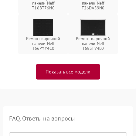
панели Neff
панели Neff
T16BT76N0
T26DA59N0
Ремонт варочной
Ремонт варочной
панели Neff
панели Neff
T66PYY4C0
T68STV4L0
Показать все модели
FAQ. Ответы на вопросы