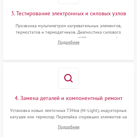
3. Тестирование электронных и силовых узлов
Прозвонка мультиметром нагревательных элементов,
термостатов и термодатчиков. Диагностика силового
модуля, реле, диодных мостов и IGBT-транзисторов (для
Подробнее
индукции). Проверка кранов и газ-контроля (для газовых
панелей).
4. Замена деталей и компонентный ремонт
Установка новых ленточных ТЭНов (Hi-Light), индукторных
катушек или термопар. Перепайка сгоревших элементов на
плате управления, восстановление токопроводящих
Подробнее
дорожек. Очистка контактов и замена поврежденной
проводки.