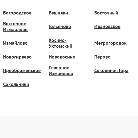
Богородское
Вешняки
Восточный
Восточное
Гольяново
Ивановское
Измайлово
Косино-
Измайлово
Метрогородок
Ухтомский
Новогиреево
Новокосино
Перово
Северное
Преображенское
Соколиная Гора
Измайлово
Сокольники