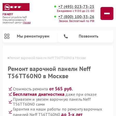
+7 (495) 023-73-25
Ежедневно с 9:00 до 21:00
FIX-NEFF
+7 (800) 100-33-26
Ремонт устройств Neff
Специализированный
Звонок бесплатный по РФ
cервисный центр г.
Москва
Мы ремонтируем
Позвонить
оскве
Ремонт варочной панели Neff T56TT60N0 в Москве
Ремонт варочной панели Neff
T56TT60N0 в Москве
от 565 руб.
Стоимость ремонта
Бесплатная диагностика
даже при отказе
Привезем и увезем варочную панель Neff
T56TT60N0 сами
Ремонт посудомоечных машин Neff
Ремонт микроволновых печей Neff
Гарантия на наши работы по ремонту варочных
до 3-х лет
панелей Neff T56TT60N0