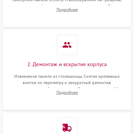
проверка конфорок на равномерность нагрева. Опрос
Подробнее
клиента о симптомах (не включается, не видит посуду,
щелкает).
2. Демонтаж и вскрытие корпуса
Извлечение панели из столешницы. Снятие крепежных
винтов по периметру и аккуратный демонтаж
стеклокерамической поверхности. Отсоединение шлейфов
Подробнее
сенсорного блока для доступа к силовым платам, катушкам
или ТЭНам.