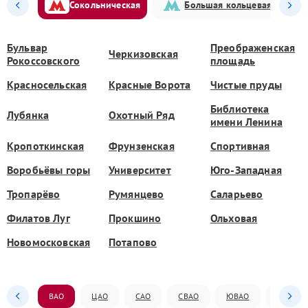
Сокольническая
Большая кольцевая
Бульвар
Преображенская
Черкизовская
Рокоссовского
площадь
Красносельская
Красные Ворота
Чистые пруды
Библиотека
Лубянка
Охотный Ряд
имени Ленина
Кропоткинская
Фрунзенская
Спортивная
Воробьёвы горы
Университет
Юго-Западная
Тропарёво
Румянцево
Саларьево
Филатов Луг
Прокшино
Ольховая
Новомосковская
Потапово
ВАО
ЦАО
САО
СВАО
ЮВАО
ЮАО