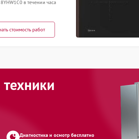
58YHW1C0 в течении часа
нать стоимость работ
 техники
Диагностика и осмотр бесплатно