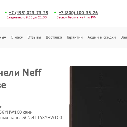
+7 (495) 023-73-25
+7 (800) 100-33-26
Ежедневно с 9:00 до 21:00
Звонок бесплатный по РФ
ны
О нас
Отзывы
Доставка
Гарантии
Акции и скидки
Зая
нели Neff
ве
е
 T58YHW1C0 сами
очных панелей Neff T58YHW1C0