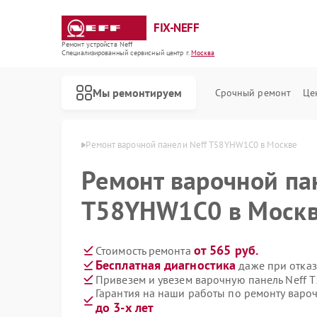
FIX-NEFF
Ремонт устройств Neff
Специализированный cервисный центр г.
Москва
Мы ремонтируем
Срочный ремонт
Це
нелей Neff в Москве
Ремонт варочной панели Neff T58YHW1C0 в Москве
Ремонт варочной па
T58YHW1C0 в Моск
от 565 руб.
Стоимость ремонта
Бесплатная диагностика
даже при отказ
Привезем и увезем варочную панель Neff
Гарантия на наши работы по ремонту вар
Ремонт стиральных машин Neff
Ремонт посудомоечных машин Neff
Ремонт микроволновых печей Neff
до 3-х лет