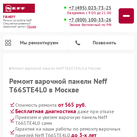
+7 (495) 023-73-25
Ежедневно с 9:00 до 21:00
FIX-NEFF
+7 (800) 100-33-26
Ремонт устройств Neff
Специализированный
Звонок бесплатный по РФ
cервисный центр г.
Москва
Мы ремонтируем
Позвонить
оскве
Ремонт варочной панели Neff T66STE4L0 в Москве
Ремонт варочной панели Neff
T66STE4L0 в Москве
от 565 руб.
Стоимость ремонта
Бесплатная диагностика
даже при отказе
Привезем и увезем варочную панель Neff
T66STE4L0 сами
Ремонт посудомоечных машин Neff
Ремонт микроволновых печей Neff
Гарантия на наши работы по ремонту варочных
до 3-х лет
панелей Neff T66STE4L0