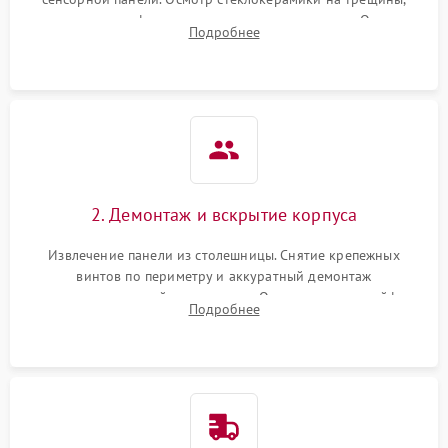
проверка конфорок на равномерность нагрева. Опрос
Подробнее
клиента о симптомах (не включается, не видит посуду,
щелкает).
2. Демонтаж и вскрытие корпуса
Извлечение панели из столешницы. Снятие крепежных
винтов по периметру и аккуратный демонтаж
стеклокерамической поверхности. Отсоединение шлейфов
Подробнее
сенсорного блока для доступа к силовым платам, катушкам
или ТЭНам.