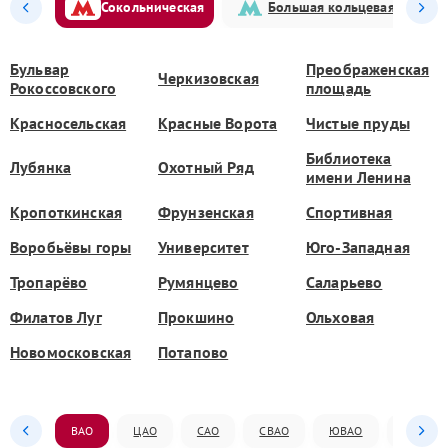
Сокольническая
Большая кольцевая
Бульвар
Преображенская
Черкизовская
Рокоссовского
площадь
Красносельская
Красные Ворота
Чистые пруды
Библиотека
Лубянка
Охотный Ряд
имени Ленина
Кропоткинская
Фрунзенская
Спортивная
Воробьёвы горы
Университет
Юго-Западная
Тропарёво
Румянцево
Саларьево
Филатов Луг
Прокшино
Ольховая
Новомосковская
Потапово
ВАО
ЦАО
САО
СВАО
ЮВАО
ЮАО