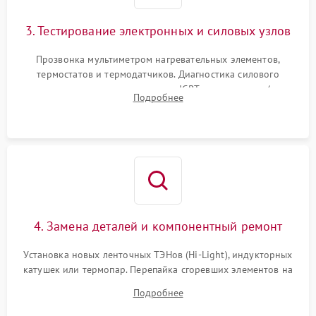
3. Тестирование электронных и силовых узлов
Прозвонка мультиметром нагревательных элементов,
термостатов и термодатчиков. Диагностика силового
модуля, реле, диодных мостов и IGBT-транзисторов (для
Подробнее
индукции). Проверка кранов и газ-контроля (для газовых
панелей).
4. Замена деталей и компонентный ремонт
Установка новых ленточных ТЭНов (Hi-Light), индукторных
катушек или термопар. Перепайка сгоревших элементов на
плате управления, восстановление токопроводящих
Подробнее
дорожек. Очистка контактов и замена поврежденной
проводки.