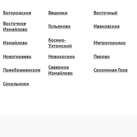
Богородское
Вешняки
Восточный
Восточное
Гольяново
Ивановское
Измайлово
Косино-
Измайлово
Метрогородок
Ухтомский
Новогиреево
Новокосино
Перово
Северное
Преображенское
Соколиная Гора
Измайлово
Сокольники