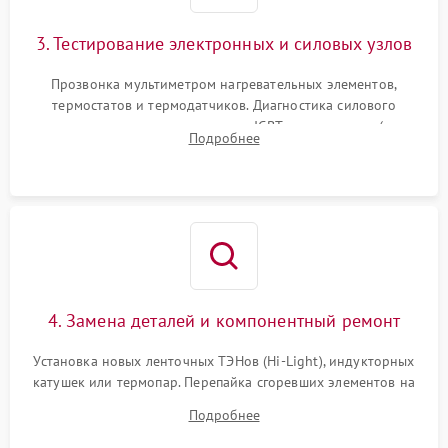
3. Тестирование электронных и силовых узлов
Прозвонка мультиметром нагревательных элементов,
термостатов и термодатчиков. Диагностика силового
модуля, реле, диодных мостов и IGBT-транзисторов (для
Подробнее
индукции). Проверка кранов и газ-контроля (для газовых
панелей).
4. Замена деталей и компонентный ремонт
Установка новых ленточных ТЭНов (Hi-Light), индукторных
катушек или термопар. Перепайка сгоревших элементов на
плате управления, восстановление токопроводящих
Подробнее
дорожек. Очистка контактов и замена поврежденной
проводки.