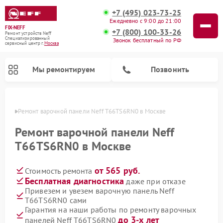
+7 (495) 023-73-25
Ежедневно с 9:00 до 21:00
FIX-NEFF
+7 (800) 100-33-26
Ремонт устройств Neff
Специализированный
Звонок бесплатный по РФ
cервисный центр г.
Москва
Мы ремонтируем
Позвонить
оскве
Ремонт варочной панели Neff T66TS6RN0 в Москве
Ремонт варочной панели Neff
T66TS6RN0 в Москве
от 565 руб.
Стоимость ремонта
Бесплатная диагностика
даже при отказе
Привезем и увезем варочную панель Neff
T66TS6RN0 сами
Ремонт посудомоечных машин Neff
Ремонт микроволновых печей Neff
Гарантия на наши работы по ремонту варочных
до 3-х лет
панелей Neff T66TS6RN0