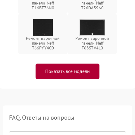
панели Neff
панели Neff
T16BT76N0
T26DA59N0
Ремонт варочной
Ремонт варочной
панели Neff
панели Neff
T66PYY4C0
T68STV4L0
Показать все модели
FAQ. Ответы на вопросы