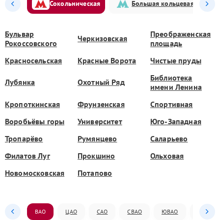
Сокольническая
Большая кольцевая
Бульвар
Преображенская
Черкизовская
Рокоссовского
площадь
Красносельская
Красные Ворота
Чистые пруды
Библиотека
Лубянка
Охотный Ряд
имени Ленина
Кропоткинская
Фрунзенская
Спортивная
Воробьёвы горы
Университет
Юго-Западная
Тропарёво
Румянцево
Саларьево
Филатов Луг
Прокшино
Ольховая
Новомосковская
Потапово
ВАО
ЦАО
САО
СВАО
ЮВАО
ЮАО