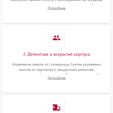
проверка конфорок на равномерность нагрева. Опрос
Подробнее
клиента о симптомах (не включается, не видит посуду,
щелкает).
2. Демонтаж и вскрытие корпуса
Извлечение панели из столешницы. Снятие крепежных
винтов по периметру и аккуратный демонтаж
стеклокерамической поверхности. Отсоединение шлейфов
Подробнее
сенсорного блока для доступа к силовым платам, катушкам
или ТЭНам.