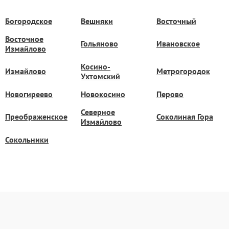
Богородское
Вешняки
Восточный
Восточное
Гольяново
Ивановское
Измайлово
Косино-
Измайлово
Метрогородок
Ухтомский
Новогиреево
Новокосино
Перово
Северное
Преображенское
Соколиная Гора
Измайлово
Сокольники