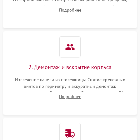
проверка конфорок на равномерность нагрева. Опрос
Подробнее
клиента о симптомах (не включается, не видит посуду,
щелкает).
2. Демонтаж и вскрытие корпуса
Извлечение панели из столешницы. Снятие крепежных
винтов по периметру и аккуратный демонтаж
стеклокерамической поверхности. Отсоединение шлейфов
Подробнее
сенсорного блока для доступа к силовым платам, катушкам
или ТЭНам.