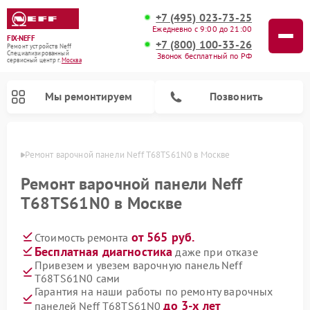
+7 (495) 023-73-25
Ежедневно с 9:00 до 21:00
FIX-NEFF
+7 (800) 100-33-26
Ремонт устройств Neff
Специализированный
Звонок бесплатный по РФ
cервисный центр г.
Москва
Мы ремонтируем
Позвонить
оскве
Ремонт варочной панели Neff T68TS61N0 в Москве
Ремонт варочной панели Neff
T68TS61N0 в Москве
от 565 руб.
Стоимость ремонта
Бесплатная диагностика
даже при отказе
Привезем и увезем варочную панель Neff
T68TS61N0 сами
Ремонт посудомоечных машин Neff
Ремонт микроволновых печей Neff
Гарантия на наши работы по ремонту варочных
до 3-х лет
панелей Neff T68TS61N0