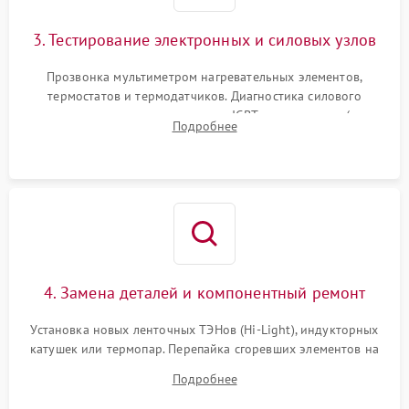
3. Тестирование электронных и силовых узлов
Прозвонка мультиметром нагревательных элементов,
термостатов и термодатчиков. Диагностика силового
модуля, реле, диодных мостов и IGBT-транзисторов (для
Подробнее
индукции). Проверка кранов и газ-контроля (для газовых
панелей).
4. Замена деталей и компонентный ремонт
Установка новых ленточных ТЭНов (Hi-Light), индукторных
катушек или термопар. Перепайка сгоревших элементов на
плате управления, восстановление токопроводящих
Подробнее
дорожек. Очистка контактов и замена поврежденной
проводки.