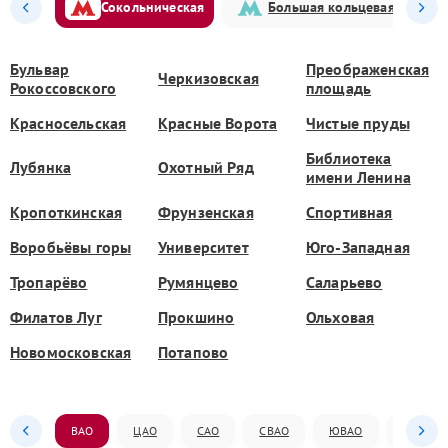
Сокольническая
Большая кольцевая
Бульвар
Преображенская
Черкизовская
Рокоссовского
площадь
Красносельская
Красные Ворота
Чистые пруды
Библиотека
Лубянка
Охотный Ряд
имени Ленина
Кропоткинская
Фрунзенская
Спортивная
Воробьёвы горы
Университет
Юго-Западная
Тропарёво
Румянцево
Саларьево
Филатов Луг
Прокшино
Ольховая
Новомосковская
Потапово
ВАО
ЦАО
САО
СВАО
ЮВАО
ЮАО