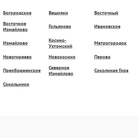
Богородское
Вешняки
Восточный
Восточное
Гольяново
Ивановское
Измайлово
Косино-
Измайлово
Метрогородок
Ухтомский
Новогиреево
Новокосино
Перово
Северное
Преображенское
Соколиная Гора
Измайлово
Сокольники