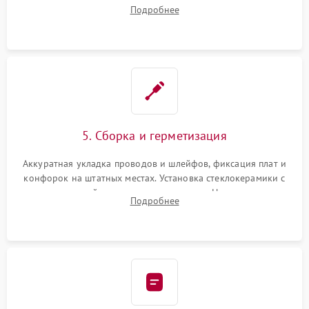
плате управления, восстановление токопроводящих
Подробнее
дорожек. Очистка контактов и замена поврежденной
проводки.
5. Сборка и герметизация
Аккуратная укладка проводов и шлейфов, фиксация плат и
конфорок на штатных местах. Установка стеклокерамики с
проверкой равномерности зазоров. Нанесение
Подробнее
термостойкого герметика или укладка уплотнительной
ленты по контуру.