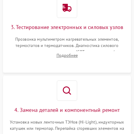
3. Тестирование электронных и силовых узлов
Прозвонка мультиметром нагревательных элементов,
термостатов и термодатчиков. Диагностика силового
модуля, реле, диодных мостов и IGBT-транзисторов (для
Подробнее
индукции). Проверка кранов и газ-контроля (для газовых
панелей).
4. Замена деталей и компонентный ремонт
Установка новых ленточных ТЭНов (Hi-Light), индукторных
катушек или термопар. Перепайка сгоревших элементов на