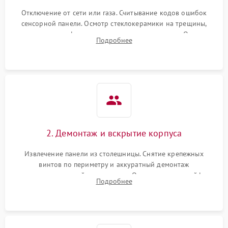
Отключение от сети или газа. Считывание кодов ошибок
сенсорной панели. Осмотр стеклокерамики на трещины,
проверка конфорок на равномерность нагрева. Опрос
Подробнее
клиента о симптомах (не включается, не видит посуду,
щелкает).
2. Демонтаж и вскрытие корпуса
Извлечение панели из столешницы. Снятие крепежных
винтов по периметру и аккуратный демонтаж
стеклокерамической поверхности. Отсоединение шлейфов
Подробнее
сенсорного блока для доступа к силовым платам, катушкам
или ТЭНам.