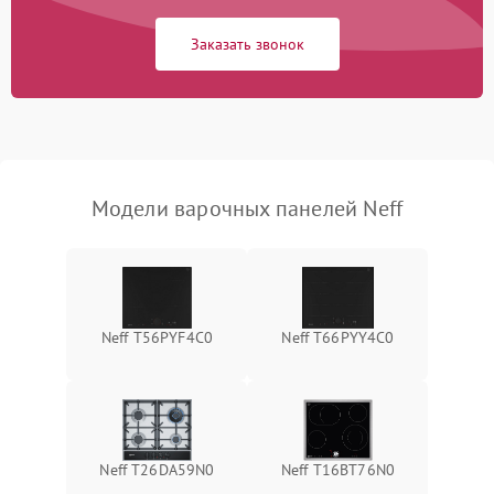
Заказать звонок
Модели варочных панелей Neff
Neff T56PYF4C0
Neff T66PYY4C0
Neff T26DA59N0
Neff T16BT76N0