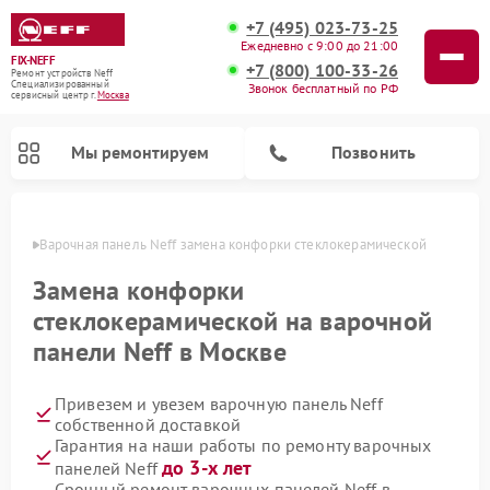
+7 (495) 023-73-25
Ежедневно с 9:00 до 21:00
FIX-NEFF
+7 (800) 100-33-26
Ремонт устройств Neff
Специализированный
Звонок бесплатный по РФ
cервисный центр г.
Москва
Мы ремонтируем
Позвонить
оскве
Варочная панель Neff замена конфорки стеклокерамической
Замена конфорки
стеклокерамической на варочной
панели Neff в Москве
Привезем и увезем варочную панель Neff
собственной доставкой
Гарантия на наши работы по ремонту варочных
Ремонт посудомоечных машин Neff
Ремонт микроволновых печей Neff
до 3-х лет
панелей Neff
Срочный ремонт варочных панелей Neff в