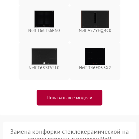
Neff T66TS6RN0
Neff V57YHQ4C0
Neff T68STV4L0
Neff T46FD53X2
Показать все модели
Замена конфорки стеклокерамической на
других варочных панелях Neff