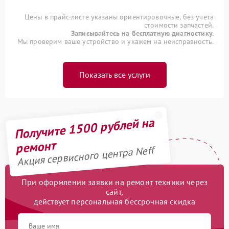
Цены в прайс-листе указаны ориентировочные, без учета
стоимости запчастей.
Записывайтесь на бесплатную диагностику.
Мы проверим ваше устройство и укажем на неисправность.
Показать все услуги
Получите 1500 рублей на
ремонт
Акция сервисного центра Neff
При оформлении заявки на ремонт техники через
сайт,
действует персональная бессрочная скидка