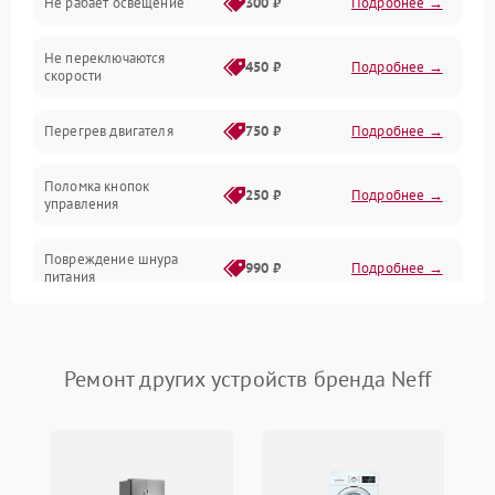
Не рабает освещение
300 ₽
Подробнее →
Механические повреждения
Не переключаются
Электроника
450 ₽
Подробнее →
скорости
Электрика/Механические
Перегрев двигателя
750 ₽
Подробнее →
Поломка кнопок
250 ₽
Подробнее →
управления
Повреждение шнура
990 ₽
Подробнее →
питания
Выбивает автомат при
550 ₽
Подробнее →
включении
Ремонт других устройств бренда Neff
Не ключается вытяжка
550 ₽
Подробнее →
Неисправность пускового
1000 ₽
Подробнее →
конденсатора