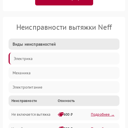
Неисправности вытяжки Neff
Виды неисправностей
Электрика
Механика
Электропитание
Неисправности
Стоимость
Вентиляция
Не включается вытяжка
600 ₽
Подробнее →
Освещение