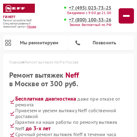
+7 (495) 023-73-25
Ежедневно с 9:00 до 21:00
FIX-NEFF
+7 (800) 100-33-26
Ремонт устройств Neff
Специализированный
Звонок бесплатный по РФ
cервисный центр г.
Москва
Мы ремонтируем
Позвонить
Главная
Ремонт вытяжек Neff в Москве
Ремонт вытяжек
Neff
в Москве от 300 руб.
Бесплатная диагностика
даже при отказе от
ремонта
Привезем и увезем вытяжку Neff собственной
доставкой
Гарантия на наши работы по ремонту вытяжек
Ремонт посудомоечных машин Neff
Ремонт микроволновых печей Neff
до 3-х лет
Neff
Срочный ремонт вытяжек Neff в течении часа