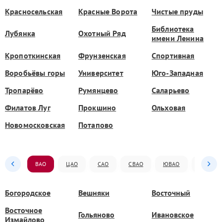
Красносельская
Красные Ворота
Чистые пруды
Библиотека
Лубянка
Охотный Ряд
имени Ленина
Кропоткинская
Фрунзенская
Спортивная
Воробьёвы горы
Университет
Юго-Западная
Тропарёво
Румянцево
Саларьево
Филатов Луг
Прокшино
Ольховая
Новомосковская
Потапово
ВАО
ЦАО
САО
СВАО
ЮВАО
ЮАО
Богородское
Вешняки
Восточный
Восточное
Гольяново
Ивановское
Измайлово